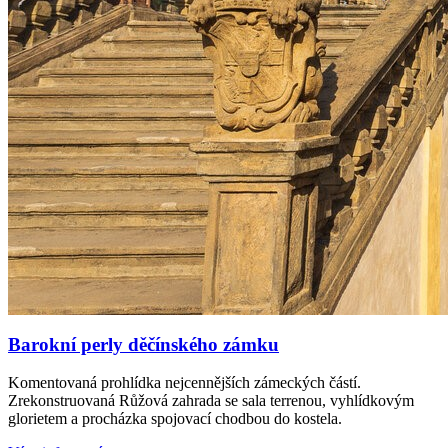
Barokní perly děčínského zámku
Komentovaná prohlídka nejcennějších zámeckých částí.
Zrekonstruovaná Růžová zahrada se sala terrenou, vyhlídkovým
glorietem a procházka spojovací chodbou do kostela.