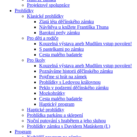
Projektové spolupráce
Prohlídky
Klasické prohlídky
Zlatá léta děčínského zámku
Návštěva u knížete Františka Thuna
Barokní perly zámku
Pro děti a rodiče
Kouzelná výstava aneb Mudlům vstup povolen!
S pastelkami po zámku
Cesta malého badatele
Pro školy
Kouzelná výstava aneb Mudlům vstup povolen!
Poznáváme historii děčínského zámku
Pojďme si hrát na zámek
Prohlídky s Ledovou královnou
Peklo v podzemí děčínského zámku
Mozkohrátky
Cesta malého badatele
Haptický program
Haptické prohlídky
Prohlídka parkánu a sklepení
Noční putování s hrabětem a jeho sluhou
Prohlídky zámku s Davidem Matáskem (I.)
Program