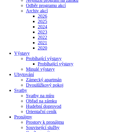
Nejbližší program na zámku
Odběr programu akcí
Archiv akcí
2026
2025
2024
2023
2022
2021
2020
Výstavy
Probíhající výstavy
Probíhající výstavy
Minulé výstavy
Ubytování
Zámecký apartmán
Dvoulůžkový pokoj
Svatby
Svatby na míru
Obřad na zámku
Hudební doprovod
Orientační ceník
Pronájmy
Prostory k pronájmu
Související služby