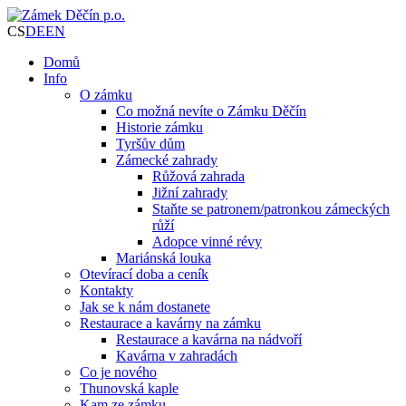
CS
DE
EN
Domů
Info
O zámku
Co možná nevíte o Zámku Děčín
Historie zámku
Tyršův dům
Zámecké zahrady
Růžová zahrada
Jižní zahrady
Staňte se patronem/patronkou zámeckých
růží
Adopce vinné révy
Mariánská louka
Otevírací doba a ceník
Kontakty
Jak se k nám dostanete
Restaurace a kavárny na zámku
Restaurace a kavárna na nádvoří
Kavárna v zahradách
Co je nového
Thunovská kaple
Kam ze zámku