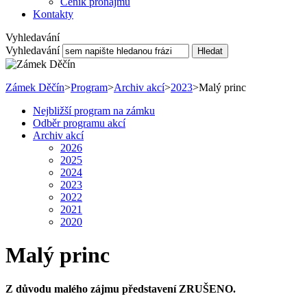
Ceník pronájmu
Kontakty
Vyhledavání
Vyhledavání
Hledat
Zámek Děčín
>
Program
>
Archiv akcí
>
2023
>
Malý princ
Nejbližší program na zámku
Odběr programu akcí
Archiv akcí
2026
2025
2024
2023
2022
2021
2020
Malý princ
Z důvodu malého zájmu představení ZRUŠENO.