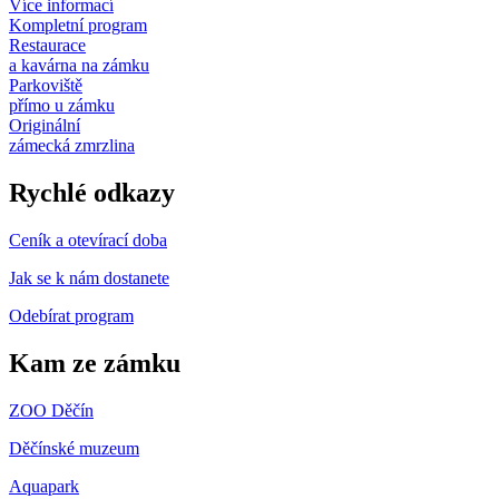
Více informací
Kompletní program
Restaurace
a kavárna na zámku
Parkoviště
přímo u zámku
Originální
zámecká zmrzlina
Rychlé odkazy
Ceník a otevírací doba
Jak se k nám dostanete
Odebírat program
Kam ze zámku
ZOO Děčín
Děčínské muzeum
Aquapark