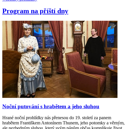
Program na příští dny
Noční putování s hrabětem a jeho sluhou
Hrané noční prohlídky nás přenesou do 19. století za panem
hrabětem Františkem Antonínem Thunem, jeho potomky a věrným,
ale nezbedným sluhou, který svým pánům občas komplikuje život.