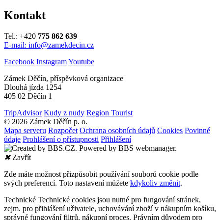
Kontakt
Tel.: +420
775 862 639
E-mail: info@zamekdecin.cz
Facebook
Instagram
Youtube
Zámek Děčín, příspěvková organizace
Dlouhá jízda 1254
405 02 Děčín 1
TripAdvisor
Kudy z nudy
Region Tourist
© 2026 Zámek Děčín p. o.
Mapa serveru
Rozpočet
Ochrana osobních údajů
Cookies
Povinné
údaje
Prohlášení o přístupnosti
Přihlášení
✖
Zavřít
Zde máte možnost přizpůsobit používání souborů cookie podle
svých preferencí. Toto nastavení můžete
kdykoliv změnit
.
Technické
Technické cookies jsou nutné pro fungování stránek,
zejm. pro přihlášení uživatele, uchovávání zboží v nákupním košíku,
správné fungování filtrů, nákupní proces. Právním důvodem pro