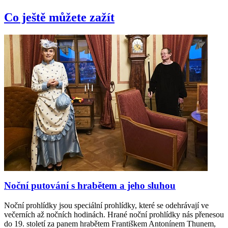
Co ještě můžete zažít
Noční putování s hrabětem a jeho sluhou
Noční prohlídky jsou speciální prohlídky, které se odehrávají ve
večerních až nočních hodinách. Hrané noční prohlídky nás přenesou
do 19. století za panem hrabětem Františkem Antonínem Thunem,