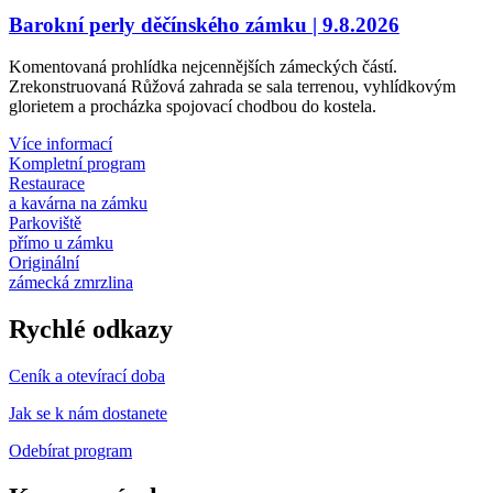
Barokní perly děčínského zámku | 9.8.2026
Komentovaná prohlídka nejcennějších zámeckých částí.
Zrekonstruovaná Růžová zahrada se sala terrenou, vyhlídkovým
glorietem a procházka spojovací chodbou do kostela.
Více informací
Kompletní program
Restaurace
a kavárna na zámku
Parkoviště
přímo u zámku
Originální
zámecká zmrzlina
Rychlé odkazy
Ceník a otevírací doba
Jak se k nám dostanete
Odebírat program