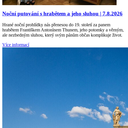
Noční putování s hrabětem a jeho sluhou | 7.8.2026
Hrané noční prohlídky nás přenesou do 19. století za panem
hrabětem Františkem Antonínem Thunem, jeho potomky a věrným,
ale nezbedným sluhou, který svým pánům občas komplikuje život.
Více informací