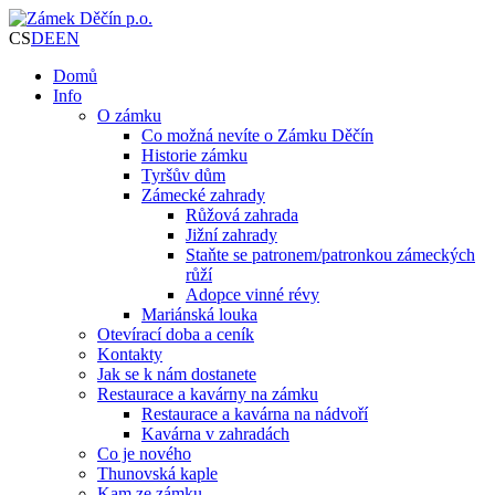
CS
DE
EN
Domů
Info
O zámku
Co možná nevíte o Zámku Děčín
Historie zámku
Tyršův dům
Zámecké zahrady
Růžová zahrada
Jižní zahrady
Staňte se patronem/patronkou zámeckých
růží
Adopce vinné révy
Mariánská louka
Otevírací doba a ceník
Kontakty
Jak se k nám dostanete
Restaurace a kavárny na zámku
Restaurace a kavárna na nádvoří
Kavárna v zahradách
Co je nového
Thunovská kaple
Kam ze zámku