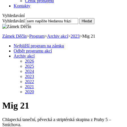
Ceník pronájmu
Kontakty
Vyhledavání
Vyhledavání
Hledat
Zámek Děčín
>
Program
>
Archiv akcí
>
2023
>
Mig 21
Nejbližší program na zámku
Odběr programu akcí
Archiv akcí
2026
2025
2024
2023
2022
2021
2020
Mig 21
Chlapecká taneční, pěvecká a striptérská skupina z Prahy 5 –
Smíchova.