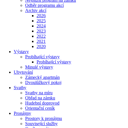
Nejbližší program na zámku
Odběr programu akcí
Archiv akcí
2026
2025
2024
2023
2022
2021
2020
Výstavy
Probíhající výstavy
Probíhající výstavy
Minulé výstavy
Ubytování
Zámecký apartmán
Dvoulůžkový pokoj
Svatby
Svatby na míru
Obřad na zámku
Hudební doprovod
Orientační ceník
Pronájmy
Prostory k pronájmu
Související služby