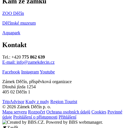
Kam ze zámku
ZOO Děčín
Děčínské muzeum
Aquapark
Kontakt
Tel.: +420
775 862 639
E-mail: info@zamekdecin.cz
Facebook
Instagram
Youtube
Zámek Děčín, příspěvková organizace
Dlouhá jízda 1254
405 02 Děčín 1
TripAdvisor
Kudy z nudy
Region Tourist
© 2026 Zámek Děčín p. o.
Mapa serveru
Rozpočet
Ochrana osobních údajů
Cookies
Povinné
údaje
Prohlášení o přístupnosti
Přihlášení
✖
Zavřít