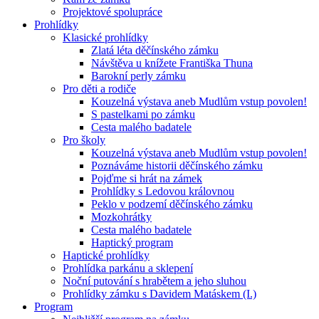
Projektové spolupráce
Prohlídky
Klasické prohlídky
Zlatá léta děčínského zámku
Návštěva u knížete Františka Thuna
Barokní perly zámku
Pro děti a rodiče
Kouzelná výstava aneb Mudlům vstup povolen!
S pastelkami po zámku
Cesta malého badatele
Pro školy
Kouzelná výstava aneb Mudlům vstup povolen!
Poznáváme historii děčínského zámku
Pojďme si hrát na zámek
Prohlídky s Ledovou královnou
Peklo v podzemí děčínského zámku
Mozkohrátky
Cesta malého badatele
Haptický program
Haptické prohlídky
Prohlídka parkánu a sklepení
Noční putování s hrabětem a jeho sluhou
Prohlídky zámku s Davidem Matáskem (I.)
Program