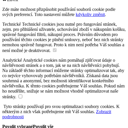
Zde máte možnost přizpůsobit používání souborů cookie podle
svých preferencí. Toto nastavení můžete
kdykoliv změnit
.
Technické
Technické cookies jsou nutné pro fungování stránek,
zejm. pro přihlášení uživatele, uchovávání zboží v nákupním košíku,
správné fungování filtrů, nákupní proces. Právním důvodem pro
používání těchto cookies je plnění smlouvy, neboť bez nich stránky
nemohou správně fungovat. Proto k nim není potřeba Váš souhlas a
není možné je deaktivovat.
Analytické
Analytické cookies nám pomáhají zjišťovat údaje o
návštěvnosti stránek a o tom, jak se na nich návštěvníci pohybují.
Na základě těchto informací můžeme stránky optimalizovat tak, aby
co nejvíce vyhovovaly potřebám návštěvníků. Získaná data jsou
souhrnná a anonymní, bez možnosti identifikovat konkrétního
návštěvníka. K těmto cookies potřebujeme Váš souhlas. Pokud nám
ho neudělíte, snižuje se nám možnost vhodně optimalizovat naše
stránky.
Tyto stránky používají pro svou optimalizaci soubory cookies. K
některým z nich však potřebujeme mít Váš souhlas.
Zobrazit
podrobnosti
Povolit vybrané
Povolit vše