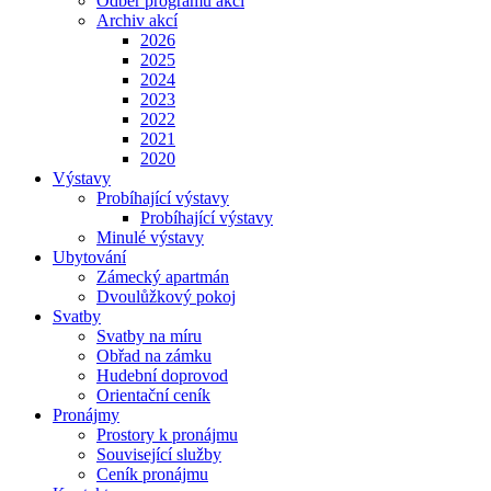
Odběr programu akcí
Archiv akcí
2026
2025
2024
2023
2022
2021
2020
Výstavy
Probíhající výstavy
Probíhající výstavy
Minulé výstavy
Ubytování
Zámecký apartmán
Dvoulůžkový pokoj
Svatby
Svatby na míru
Obřad na zámku
Hudební doprovod
Orientační ceník
Pronájmy
Prostory k pronájmu
Související služby
Ceník pronájmu