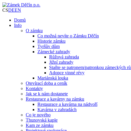
CS
DE
EN
Domů
Info
O zámku
Co možná nevíte o Zámku Děčín
Historie zámku
Tyršův dům
Zámecké zahrady
Růžová zahrada
Jižní zahrady
Staňte se patronem/patronkou zámeckých rů
Adopce vinné révy
Mariánská louka
Otevírací doba a ceník
Kontakty
Jak se k nám dostanete
Restaurace a kavárny na zámku
Restaurace a kavárna na nádvoří
Kavárna v zahradách
Co je nového
Thunovská kaple
Kam ze zámku
Projektové spolupráce