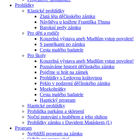
Prohlídky
Klasické prohlídky
Zlatá léta děčínského zámku
Návštěva u knížete Františka Thuna
Barokní perly zámku
Pro děti a rodiče
Kouzelná výstava aneb Mudlům vstup povolen!
S pastelkami po zámku
Cesta malého badatele
Pro školy
Kouzelná výstava aneb Mudlům vstup povolen!
Poznáváme historii děčínského zámku
Pojďme si hrát na zámek
Prohlídky s Ledovou královnou
Peklo v podzemí děčínského zámku
Mozkohrátky
Cesta malého badatele
Haptický program
Haptické prohlídky
Prohlídka parkánu a sklepení
Noční putování s hrabětem a jeho sluhou
Prohlídky zámku s Davidem Matáskem (I.)
Program
Nejbližší program na zámku