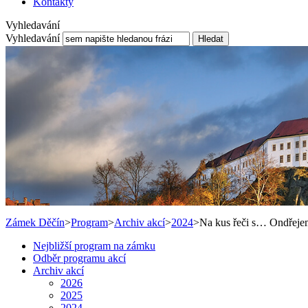
Kontakty
Vyhledavání
Vyhledavání
Hledat
Zámek Děčín
>
Program
>
Archiv akcí
>
2024
>
Na kus řeči s… Ondřej
Nejbližší program na zámku
Odběr programu akcí
Archiv akcí
2026
2025
2024