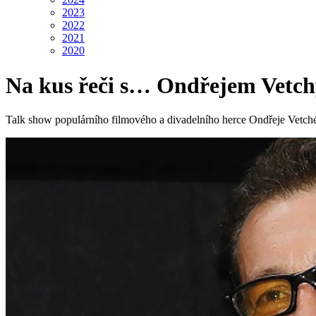
2023
2022
2021
2020
Na kus řeči s… Ondřejem Vetc
Talk show populárního filmového a divadelního herce Ondřeje Vetché