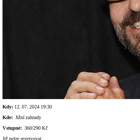
Kdy:
12. 07. 2024
19:30
Kde:
Jižní zahrady
Vstupné:
360/290 Kč
Již nelze rezervovat