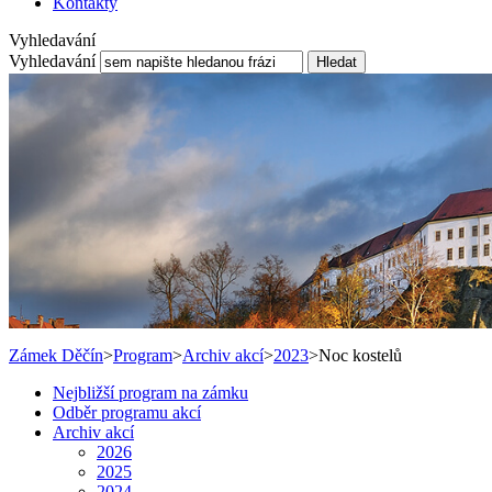
Kontakty
Vyhledavání
Vyhledavání
Hledat
Zámek Děčín
>
Program
>
Archiv akcí
>
2023
>
Noc kostelů
Nejbližší program na zámku
Odběr programu akcí
Archiv akcí
2026
2025
2024