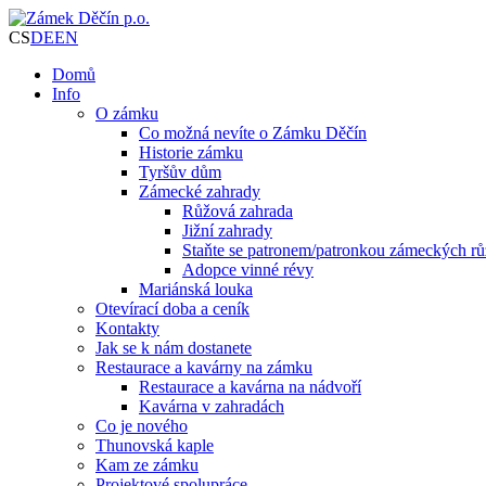
CS
DE
EN
Domů
Info
O zámku
Co možná nevíte o Zámku Děčín
Historie zámku
Tyršův dům
Zámecké zahrady
Růžová zahrada
Jižní zahrady
Staňte se patronem/patronkou zámeckých rů
Adopce vinné révy
Mariánská louka
Otevírací doba a ceník
Kontakty
Jak se k nám dostanete
Restaurace a kavárny na zámku
Restaurace a kavárna na nádvoří
Kavárna v zahradách
Co je nového
Thunovská kaple
Kam ze zámku
Projektové spolupráce