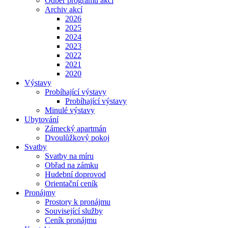
Odběr programu akcí
Archiv akcí
2026
2025
2024
2023
2022
2021
2020
Výstavy
Probíhající výstavy
Probíhající výstavy
Minulé výstavy
Ubytování
Zámecký apartmán
Dvoulůžkový pokoj
Svatby
Svatby na míru
Obřad na zámku
Hudební doprovod
Orientační ceník
Pronájmy
Prostory k pronájmu
Související služby
Ceník pronájmu