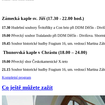
Zámecká kaple sv. Jiří (17.30 - 22.00 hod.)
17.30
Hudební soubory Švitořilky a Con brio při DDM Děčín - Diviš
19.00
Pěvecký soubor Tralalando při DDM Děčín - Divišova. Sbormi
19.45
Soubor historické hudby Fragium 16, um. vedoucí Martina Zá
Thunovská kaple v Chrástu (18.00 – 24.00)
19.00
Pěvecký sbor Českokamenické X-teto
21.15
Soubor historické hudby Fragium 16, um. vedoucí Martina Zá
Kompletní program
Co ještě můžete zažít