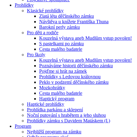
Prohlídky
Klasické prohlídky
Zlatá léta děčínského zámku
Návštěva u knížete Františka Thuna
Barokní perly zámku
Pro děti a rodiče
Kouzelná výstava aneb Mudlům vstup povolen!
S pastelkami po zámku
Cesta malého badatele
Pro školy
Kouzelná výstava aneb Mudlům vstup povolen!
Poznáváme historii děčínského zámku
Pojďme si hrát na zámek
Prohlídky s Ledovou královnou
Peklo v podzemí děčínského zámku
Mozkohrátky
Cesta malého badatele
Haptický program
Haptické prohlídky
Prohlídka parkánu a sklepení
Noční putování s hrabětem a jeho sluhou
Prohlídky zámku s Davidem Matáskem (I.)
Program
Nejbližší program na zámku