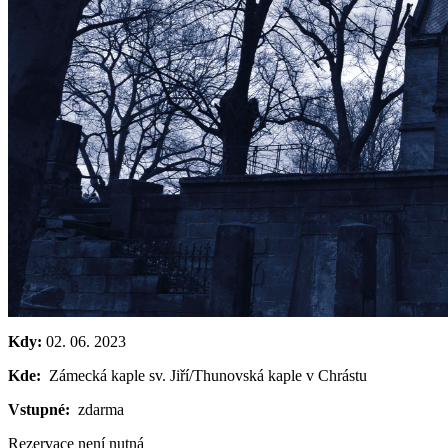
Kdy:
02. 06. 2023
Kde:
Zámecká kaple sv. Jiří/Thunovská kaple v Chrástu
Vstupné:
zdarma
Rezervace není nutná