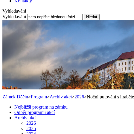
Kontakty
Vyhledavání
Vyhledavání
Hledat
Zámek Děčín
>
Program
>
Archiv akcí
>
2026
>
Noční putování s hrabět
Nejbližší program na zámku
Odběr programu akcí
Archiv akcí
2026
2025
2024