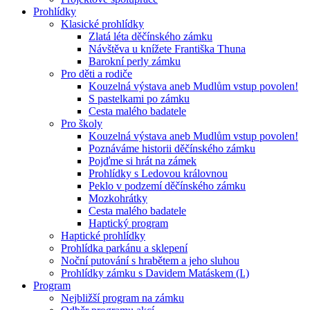
Prohlídky
Klasické prohlídky
Zlatá léta děčínského zámku
Návštěva u knížete Františka Thuna
Barokní perly zámku
Pro děti a rodiče
Kouzelná výstava aneb Mudlům vstup povolen!
S pastelkami po zámku
Cesta malého badatele
Pro školy
Kouzelná výstava aneb Mudlům vstup povolen!
Poznáváme historii děčínského zámku
Pojďme si hrát na zámek
Prohlídky s Ledovou královnou
Peklo v podzemí děčínského zámku
Mozkohrátky
Cesta malého badatele
Haptický program
Haptické prohlídky
Prohlídka parkánu a sklepení
Noční putování s hrabětem a jeho sluhou
Prohlídky zámku s Davidem Matáskem (I.)
Program
Nejbližší program na zámku