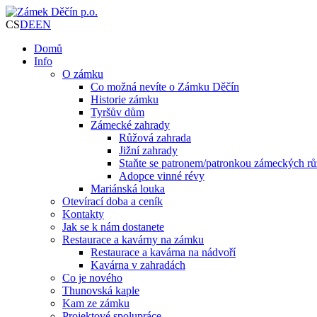
CS
DE
EN
Domů
Info
O zámku
Co možná nevíte o Zámku Děčín
Historie zámku
Tyršův dům
Zámecké zahrady
Růžová zahrada
Jižní zahrady
Staňte se patronem/patronkou zámeckých rů
Adopce vinné révy
Mariánská louka
Otevírací doba a ceník
Kontakty
Jak se k nám dostanete
Restaurace a kavárny na zámku
Restaurace a kavárna na nádvoří
Kavárna v zahradách
Co je nového
Thunovská kaple
Kam ze zámku
Projektové spolupráce