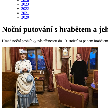
2023
2022
2021
2020
Noční putování s hrabětem a je
Hrané noční prohlídky nás přenesou do 19. století za panem hrabět