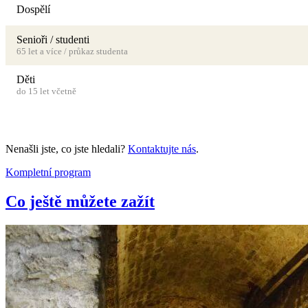
Dospělí
Senioři / studenti
65 let a více / průkaz studenta
Děti
do 15 let včetně
Nenašli jste, co jste hledali?
Kontaktujte nás
.
Kompletní program
Co ještě můžete zažít