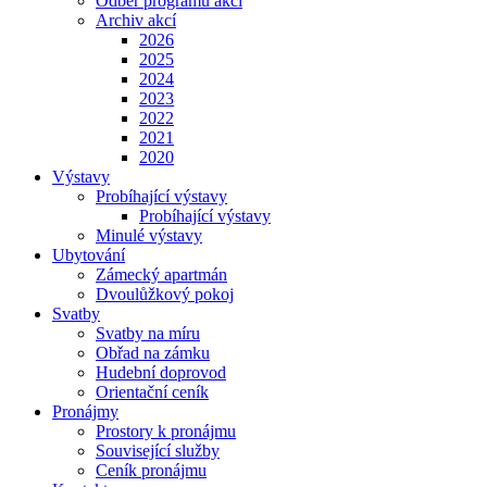
Odběr programu akcí
Archiv akcí
2026
2025
2024
2023
2022
2021
2020
Výstavy
Probíhající výstavy
Probíhající výstavy
Minulé výstavy
Ubytování
Zámecký apartmán
Dvoulůžkový pokoj
Svatby
Svatby na míru
Obřad na zámku
Hudební doprovod
Orientační ceník
Pronájmy
Prostory k pronájmu
Související služby
Ceník pronájmu