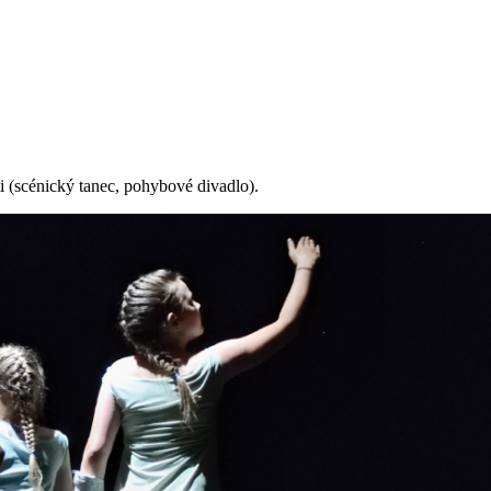
i (scénický tanec, pohybové divadlo).