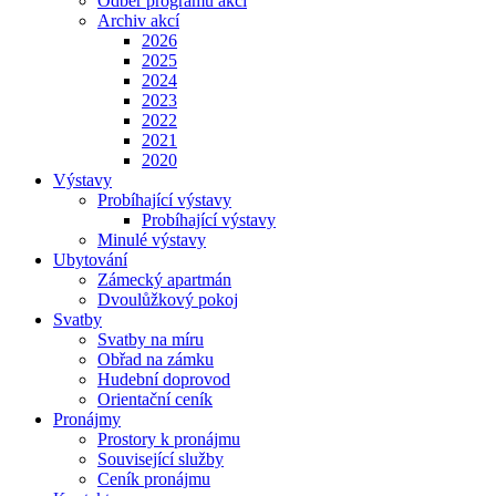
Odběr programu akcí
Archiv akcí
2026
2025
2024
2023
2022
2021
2020
Výstavy
Probíhající výstavy
Probíhající výstavy
Minulé výstavy
Ubytování
Zámecký apartmán
Dvoulůžkový pokoj
Svatby
Svatby na míru
Obřad na zámku
Hudební doprovod
Orientační ceník
Pronájmy
Prostory k pronájmu
Související služby
Ceník pronájmu