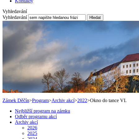
Kontakty
Vyhledavání
Vyhledavání
Hledat
Zámek Děčín
>
Program
>
Archiv akcí
>
2022
>
Okno do tance VI.
Nejbližší program na zámku
Odběr programu akcí
Archiv akcí
2026
2025
2024