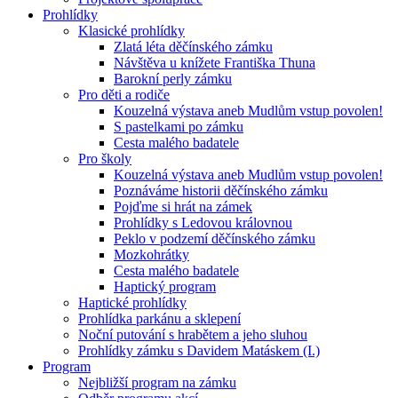
Prohlídky
Klasické prohlídky
Zlatá léta děčínského zámku
Návštěva u knížete Františka Thuna
Barokní perly zámku
Pro děti a rodiče
Kouzelná výstava aneb Mudlům vstup povolen!
S pastelkami po zámku
Cesta malého badatele
Pro školy
Kouzelná výstava aneb Mudlům vstup povolen!
Poznáváme historii děčínského zámku
Pojďme si hrát na zámek
Prohlídky s Ledovou královnou
Peklo v podzemí děčínského zámku
Mozkohrátky
Cesta malého badatele
Haptický program
Haptické prohlídky
Prohlídka parkánu a sklepení
Noční putování s hrabětem a jeho sluhou
Prohlídky zámku s Davidem Matáskem (I.)
Program
Nejbližší program na zámku