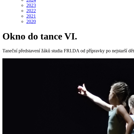
2023
2022
2021
2020
Okno do tance VI.
Taneční představení žáků studia FRI.DA od přípravky po nejstarší dět