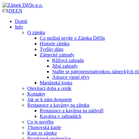
CS
DE
EN
Domů
Info
O zámku
Co možná nevíte o Zámku Děčín
Historie zámku
Tyršův dům
Zámecké zahrady
Růžová zahrada
Jižní zahrady
Staňte se patronem/patronkou zámeckých rů
Adopce vinné révy
Mariánská louka
Otevírací doba a ceník
Kontakty
Jak se k nám dostanete
Restaurace a kavárny na zámku
Restaurace a kavárna na nádvoří
Kavárna v zahradách
Co je nového
Thunovská kaple
Kam ze zámku
Projektové spolupráce