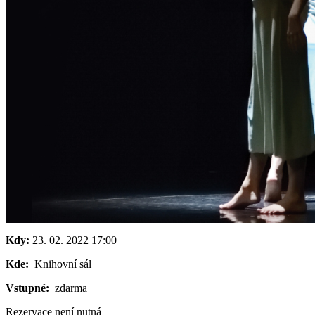
Kdy:
23. 02. 2022
17:00
Kde:
Knihovní sál
Vstupné:
zdarma
Rezervace není nutná