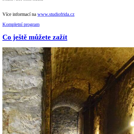
Více informací na
www.studiofrida.cz
Kompletní program
Co ještě můžete zažít