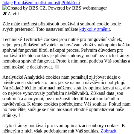
údaje
Prohlášení o přístupnosti
Přihlášení
✖
Zavřít
Zde máte možnost přizpůsobit používání souborů cookie podle
svých preferencí. Toto nastavení můžete
kdykoliv změnit
.
Technické
Technické cookies jsou nutné pro fungování stránek,
zejm. pro přihlášení uživatele, uchovávání zboží v nákupním košíku,
správné fungování filtrů, nákupní proces. Právním důvodem pro
používání těchto cookies je plnění smlouvy, neboť bez nich stránky
nemohou správně fungovat. Proto k nim není potřeba Váš souhlas a
není možné je deaktivovat.
Analytické
Analytické cookies nám pomáhají zjišťovat údaje o
návštěvnosti stránek a o tom, jak se na nich návštěvníci pohybují.
Na základě těchto informací můžeme stránky optimalizovat tak, aby
co nejvíce vyhovovaly potřebám návštěvníků. Získaná data jsou
souhrnná a anonymní, bez možnosti identifikovat konkrétního
návštěvníka. K těmto cookies potřebujeme Váš souhlas. Pokud nám
ho neudělíte, snižuje se nám možnost vhodně optimalizovat naše
stránky.
Tyto stránky používají pro svou optimalizaci soubory cookies. K
některým z nich však potřebujeme mít Váš souhlas.
Zobrazit