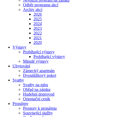
Nejbližší program na zámku
Odběr programu akcí
Archiv akcí
2026
2025
2024
2023
2022
2021
2020
Výstavy
Probíhající výstavy
Probíhající výstavy
Minulé výstavy
Ubytování
Zámecký apartmán
Dvoulůžkový pokoj
Svatby
Svatby na míru
Obřad na zámku
Hudební doprovod
Orientační ceník
Pronájmy
Prostory k pronájmu
Související služby