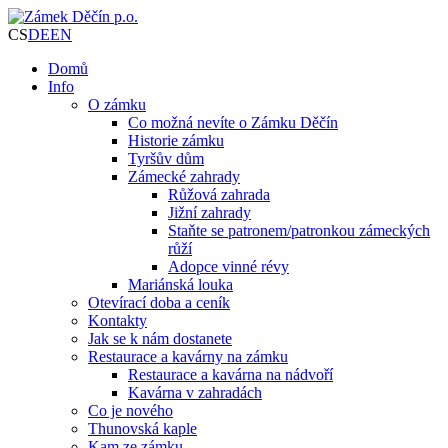
CS
DE
EN
Domů
Info
O zámku
Co možná nevíte o Zámku Děčín
Historie zámku
Tyršův dům
Zámecké zahrady
Růžová zahrada
Jižní zahrady
Staňte se patronem/patronkou zámeckých
růží
Adopce vinné révy
Mariánská louka
Otevírací doba a ceník
Kontakty
Jak se k nám dostanete
Restaurace a kavárny na zámku
Restaurace a kavárna na nádvoří
Kavárna v zahradách
Co je nového
Thunovská kaple
Kam ze zámku