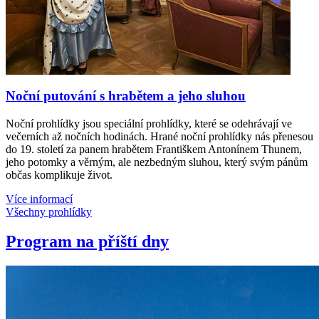
Noční putování s hrabětem a jeho sluhou
Noční prohlídky jsou speciální prohlídky, které se odehrávají ve
večerních až nočních hodinách. Hrané noční prohlídky nás přenesou
do 19. století za panem hrabětem Františkem Antonínem Thunem,
jeho potomky a věrným, ale nezbedným sluhou, který svým pánům
občas komplikuje život.
Více informací
Všechny prohlídky
Program na příští dny