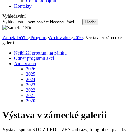
Ceník pronájmu
Kontakty
Vyhledavání
Vyhledavání
Hledat
Zámek Děčín
>
Program
>
Archiv akcí
>
2020
>
Výstava v zámecké
galerii
Nejbližší program na zámku
Odběr programu akcí
Archiv akcí
2026
2025
2024
2023
2022
2021
2020
Výstava v zámecké galerii
Výstava spolku STO Z LEDU VEN - obrazy, fotografie a plastiky.