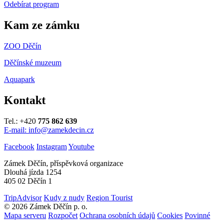
Odebírat program
Kam ze zámku
ZOO Děčín
Děčínské muzeum
Aquapark
Kontakt
Tel.: +420
775 862 639
E-mail: info@zamekdecin.cz
Facebook
Instagram
Youtube
Zámek Děčín, příspěvková organizace
Dlouhá jízda 1254
405 02 Děčín 1
TripAdvisor
Kudy z nudy
Region Tourist
© 2026 Zámek Děčín p. o.
Mapa serveru
Rozpočet
Ochrana osobních údajů
Cookies
Povinné