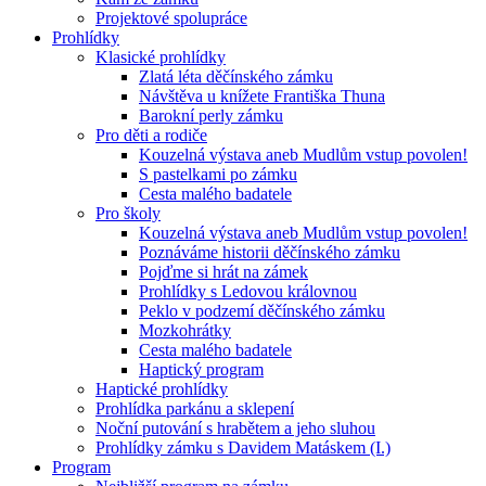
Projektové spolupráce
Prohlídky
Klasické prohlídky
Zlatá léta děčínského zámku
Návštěva u knížete Františka Thuna
Barokní perly zámku
Pro děti a rodiče
Kouzelná výstava aneb Mudlům vstup povolen!
S pastelkami po zámku
Cesta malého badatele
Pro školy
Kouzelná výstava aneb Mudlům vstup povolen!
Poznáváme historii děčínského zámku
Pojďme si hrát na zámek
Prohlídky s Ledovou královnou
Peklo v podzemí děčínského zámku
Mozkohrátky
Cesta malého badatele
Haptický program
Haptické prohlídky
Prohlídka parkánu a sklepení
Noční putování s hrabětem a jeho sluhou
Prohlídky zámku s Davidem Matáskem (I.)
Program