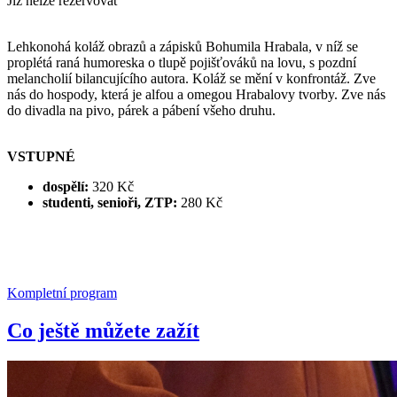
Již nelze rezervovat
Lehkonohá koláž obrazů a zápisků Bohumila Hrabala, v níž se
proplétá raná humoreska o tlupě pojišťováků na lovu, s pozdní
melancholií bilancujícího autora. Koláž se mění v konfrontáž. Zve
nás do hospody, která je alfou a omegou Hrabalovy tvorby. Zve nás
do divadla na pivo, párek a pábení všeho druhu.
VSTUPNÉ
dospělí:
320 Kč
studenti, senioři, ZTP:
280 Kč
Kompletní program
Co ještě můžete zažít