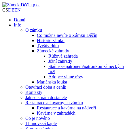
CS
DE
EN
Domů
Info
O zámku
Co možná nevíte o Zámku Děčín
Historie zámku
Tyršův dům
Zámecké zahrady
Růžová zahrada
Jižní zahrady
Staňte se patronem/patronkou zámeckých
růží
Adopce vinné révy
Mariánská louka
Otevírací doba a ceník
Kontakty
Jak se k nám dostanete
Restaurace a kavárny na zámku
Restaurace a kavárna na nádvoří
Kavárna v zahradách
Co je nového
Thunovská kaple
Kam ze zámku