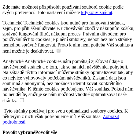
Zde máte možnost přizpůsobit používání souborů cookie podle
svých preferencí. Toto nastavení můžete
kdykoliv změnit
.
Technické
Technické cookies jsou nutné pro fungování stránek,
zejm. pro přihlášení uživatele, uchovávání zboží v nákupním košíku,
správné fungování filtrů, nákupní proces. Právním důvodem pro
používání těchto cookies je plnění smlouvy, neboť bez nich stránky
nemohou správně fungovat. Proto k nim není potřeba Váš souhlas a
není možné je deaktivovat.
Analytické
Analytické cookies nám pomáhají zjišťovat údaje o
návštěvnosti stránek a o tom, jak se na nich návštěvníci pohybují.
Na základě těchto informací můžeme stránky optimalizovat tak, aby
co nejvíce vyhovovaly potřebám návštěvníků. Získaná data jsou
souhrnná a anonymní, bez možnosti identifikovat konkrétního
návštěvníka. K těmto cookies potřebujeme Váš souhlas. Pokud nám
ho neudělíte, snižuje se nám možnost vhodně optimalizovat naše
stránky.
Tyto stránky používají pro svou optimalizaci soubory cookies. K
některým z nich však potřebujeme mít Váš souhlas.
Zobrazit
podrobnosti
Povolit vybrané
Povolit vše