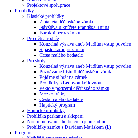
Projektové spolupráce
Prohlídky
Klasické prohlídky
Zlatá léta děčínského zámku
Návštěva u knížete Františka Thuna
Barokní perly zámku
Pro děti a rodiče
Kouzelná výstava aneb Mudlům vstup povolen!
S pastelkami po zámku
Cesta malého badatele
Pro školy
Kouzelná výstava aneb Mudlům vstup povolen!
Poznáváme historii děčínského zámku
Pojďme si hrát na zámek
Prohlídky s Ledovou královnou
Peklo v podzemí děčínského zámku
Mozkohrátky
Cesta malého badatele
Haptický program
Haptické prohlídky
Prohlídka parkánu a sklepení
Noční putování s hrabětem a jeho sluhou
Prohlídky zámku s Davidem Matáskem (I.)
Program