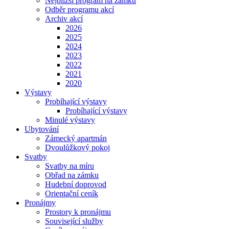
Nejbližší program na zámku
Odběr programu akcí
Archiv akcí
2026
2025
2024
2023
2022
2021
2020
Výstavy
Probíhající výstavy
Probíhající výstavy
Minulé výstavy
Ubytování
Zámecký apartmán
Dvoulůžkový pokoj
Svatby
Svatby na míru
Obřad na zámku
Hudební doprovod
Orientační ceník
Pronájmy
Prostory k pronájmu
Související služby