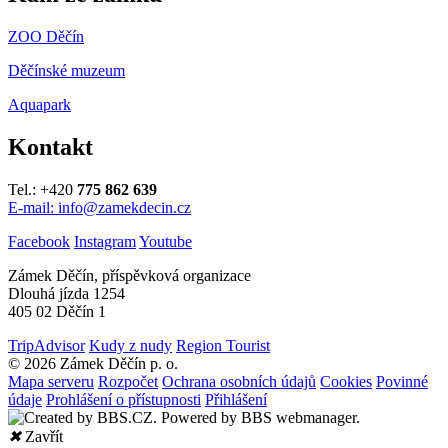
ZOO Děčín
Děčínské muzeum
Aquapark
Kontakt
Tel.: +420
775 862 639
E-mail: info@zamekdecin.cz
Facebook
Instagram
Youtube
Zámek Děčín, příspěvková organizace
Dlouhá jízda 1254
405 02 Děčín 1
TripAdvisor
Kudy z nudy
Region Tourist
© 2026 Zámek Děčín p. o.
Mapa serveru
Rozpočet
Ochrana osobních údajů
Cookies
Povinné
údaje
Prohlášení o přístupnosti
Přihlášení
✖
Zavřít