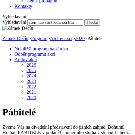
Ceník pronájmu
Kontakty
Vyhledavání
Vyhledavání
Hledat
Zámek Děčín
>
Program
>
Archiv akcí
>
2020
>
Pábitelé
Nejbližší program na zámku
Odběr programu akcí
Archiv akcí
2026
2025
2024
2023
2022
2021
2020
Pábitelé
Zveme Vás na divadelní představení do jižních zahrad. Bohumil
Hrabal: PÁBITELÉ v podání Činoherního studia Ústí nad Labem.