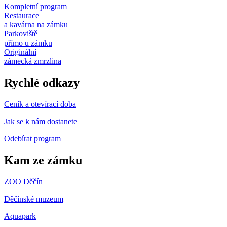
Kompletní program
Restaurace
a kavárna na zámku
Parkoviště
přímo u zámku
Originální
zámecká zmrzlina
Rychlé odkazy
Ceník a otevírací doba
Jak se k nám dostanete
Odebírat program
Kam ze zámku
ZOO Děčín
Děčínské muzeum
Aquapark