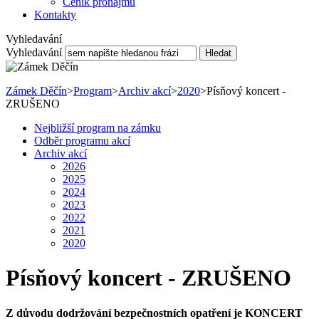
Ceník pronájmu
Kontakty
Vyhledavání
Vyhledavání
Hledat
Zámek Děčín
>
Program
>
Archiv akcí
>
2020
>
Písňový koncert -
ZRUŠENO
Nejbližší program na zámku
Odběr programu akcí
Archiv akcí
2026
2025
2024
2023
2022
2021
2020
Písňový koncert - ZRUŠENO
Z důvodu dodržování bezpečnostních opatření je KONCERT