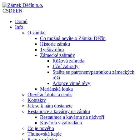
CS
DE
EN
Domů
Info
O zámku
Co možná nevíte o Zámku Děčín
Historie zámku
Tyršův dům
Zámecké zahrady
Růžová zahrada
Jižní zahrady
Staňte se patronem/patronkou zámeckých
růží
Adopce vinné révy
Mariánská louka
Otevírací doba a ceník
Kontakty
Jak se k nám dostanete
Restaurace a kavárny na zámku
Restaurace a kavárna na nádvoří
Kavárna v zahradách
Co je nového
Thunovská kaple
Kam ze zámku