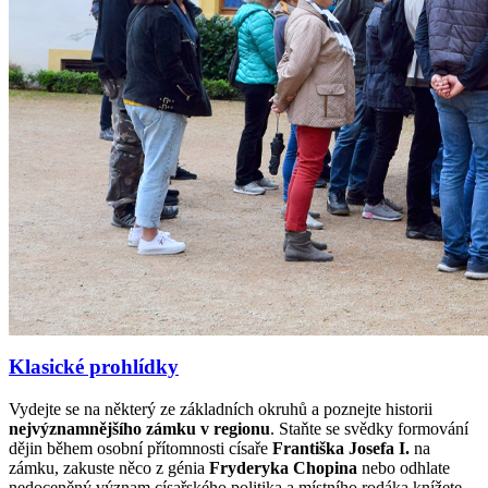
Klasické prohlídky
Vydejte se na některý ze základních okruhů a poznejte historii
nejvýznamnějšího zámku v regionu
. Staňte se svědky formování
dějin během osobní přítomnosti císaře
Františka Josefa I.
na
zámku, zakuste něco z génia
Fryderyka Chopina
nebo odhlate
nedoceněný význam císařského politika a místního rodáka knížete