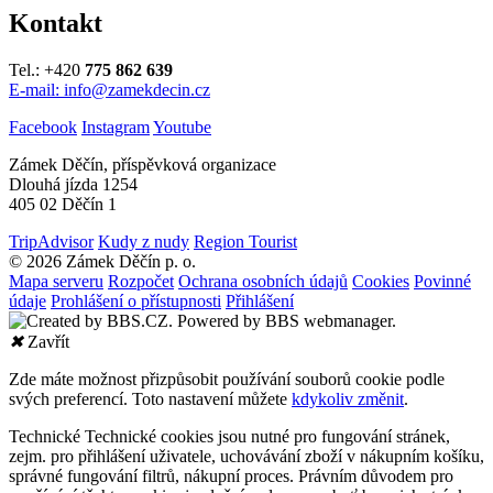
Kontakt
Tel.: +420
775 862 639
E-mail: info@zamekdecin.cz
Facebook
Instagram
Youtube
Zámek Děčín, příspěvková organizace
Dlouhá jízda 1254
405 02 Děčín 1
TripAdvisor
Kudy z nudy
Region Tourist
© 2026 Zámek Děčín p. o.
Mapa serveru
Rozpočet
Ochrana osobních údajů
Cookies
Povinné
údaje
Prohlášení o přístupnosti
Přihlášení
✖
Zavřít
Zde máte možnost přizpůsobit používání souborů cookie podle
svých preferencí. Toto nastavení můžete
kdykoliv změnit
.
Technické
Technické cookies jsou nutné pro fungování stránek,
zejm. pro přihlášení uživatele, uchovávání zboží v nákupním košíku,
správné fungování filtrů, nákupní proces. Právním důvodem pro