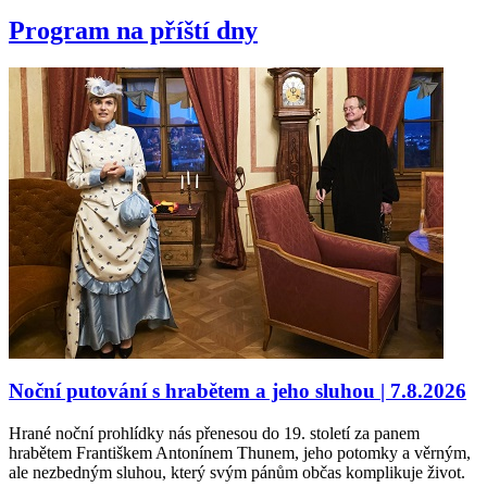
Program na příští dny
Noční putování s hrabětem a jeho sluhou | 7.8.2026
Hrané noční prohlídky nás přenesou do 19. století za panem
hrabětem Františkem Antonínem Thunem, jeho potomky a věrným,
ale nezbedným sluhou, který svým pánům občas komplikuje život.