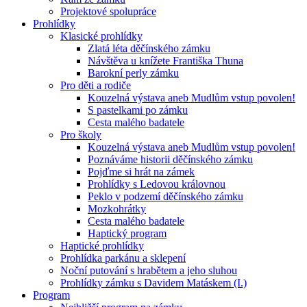
Projektové spolupráce
Prohlídky
Klasické prohlídky
Zlatá léta děčínského zámku
Návštěva u knížete Františka Thuna
Barokní perly zámku
Pro děti a rodiče
Kouzelná výstava aneb Mudlům vstup povolen!
S pastelkami po zámku
Cesta malého badatele
Pro školy
Kouzelná výstava aneb Mudlům vstup povolen!
Poznáváme historii děčínského zámku
Pojďme si hrát na zámek
Prohlídky s Ledovou královnou
Peklo v podzemí děčínského zámku
Mozkohrátky
Cesta malého badatele
Haptický program
Haptické prohlídky
Prohlídka parkánu a sklepení
Noční putování s hrabětem a jeho sluhou
Prohlídky zámku s Davidem Matáskem (I.)
Program