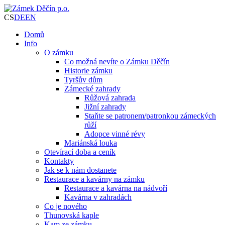
CS
DE
EN
Domů
Info
O zámku
Co možná nevíte o Zámku Děčín
Historie zámku
Tyršův dům
Zámecké zahrady
Růžová zahrada
Jižní zahrady
Staňte se patronem/patronkou zámeckých
růží
Adopce vinné révy
Mariánská louka
Otevírací doba a ceník
Kontakty
Jak se k nám dostanete
Restaurace a kavárny na zámku
Restaurace a kavárna na nádvoří
Kavárna v zahradách
Co je nového
Thunovská kaple
Kam ze zámku