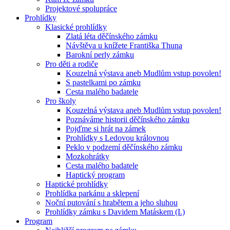
Projektové spolupráce
Prohlídky
Klasické prohlídky
Zlatá léta děčínského zámku
Návštěva u knížete Františka Thuna
Barokní perly zámku
Pro děti a rodiče
Kouzelná výstava aneb Mudlům vstup povolen!
S pastelkami po zámku
Cesta malého badatele
Pro školy
Kouzelná výstava aneb Mudlům vstup povolen!
Poznáváme historii děčínského zámku
Pojďme si hrát na zámek
Prohlídky s Ledovou královnou
Peklo v podzemí děčínského zámku
Mozkohrátky
Cesta malého badatele
Haptický program
Haptické prohlídky
Prohlídka parkánu a sklepení
Noční putování s hrabětem a jeho sluhou
Prohlídky zámku s Davidem Matáskem (I.)
Program