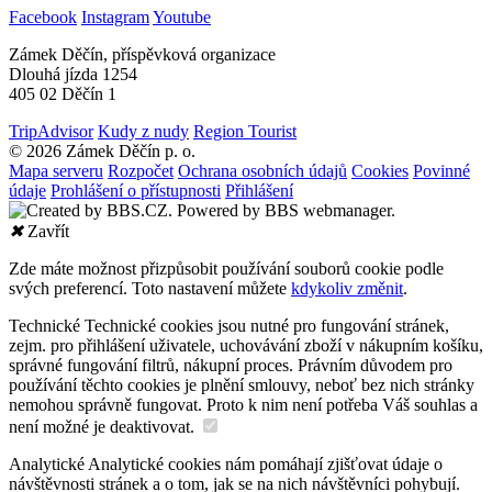
Facebook
Instagram
Youtube
Zámek Děčín, příspěvková organizace
Dlouhá jízda 1254
405 02 Děčín 1
TripAdvisor
Kudy z nudy
Region Tourist
© 2026 Zámek Děčín p. o.
Mapa serveru
Rozpočet
Ochrana osobních údajů
Cookies
Povinné
údaje
Prohlášení o přístupnosti
Přihlášení
✖
Zavřít
Zde máte možnost přizpůsobit používání souborů cookie podle
svých preferencí. Toto nastavení můžete
kdykoliv změnit
.
Technické
Technické cookies jsou nutné pro fungování stránek,
zejm. pro přihlášení uživatele, uchovávání zboží v nákupním košíku,
správné fungování filtrů, nákupní proces. Právním důvodem pro
používání těchto cookies je plnění smlouvy, neboť bez nich stránky
nemohou správně fungovat. Proto k nim není potřeba Váš souhlas a
není možné je deaktivovat.
Analytické
Analytické cookies nám pomáhají zjišťovat údaje o
návštěvnosti stránek a o tom, jak se na nich návštěvníci pohybují.