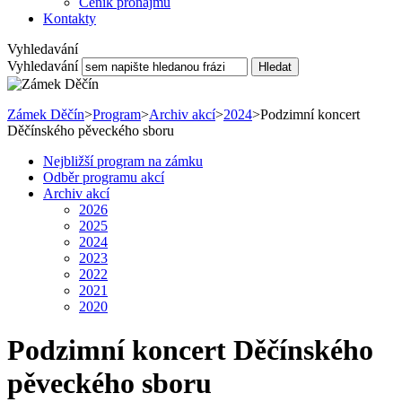
Ceník pronájmu
Kontakty
Vyhledavání
Vyhledavání
Hledat
Zámek Děčín
>
Program
>
Archiv akcí
>
2024
>
Podzimní koncert
Děčínského pěveckého sboru
Nejbližší program na zámku
Odběr programu akcí
Archiv akcí
2026
2025
2024
2023
2022
2021
2020
Podzimní koncert Děčínského
pěveckého sboru