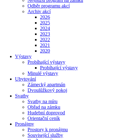
Nejbližší program na zámku
Odběr programu akcí
Archiv akcí
2026
2025
2024
2023
2022
2021
2020
Výstavy
Probíhající výstavy
Probíhající výstavy
Minulé výstavy
Ubytování
Zámecký apartmán
Dvoulůžkový pokoj
Svatby
Svatby na míru
Obřad na zámku
Hudební doprovod
Orientační ceník
Pronájmy
Prostory k pronájmu
Související služby