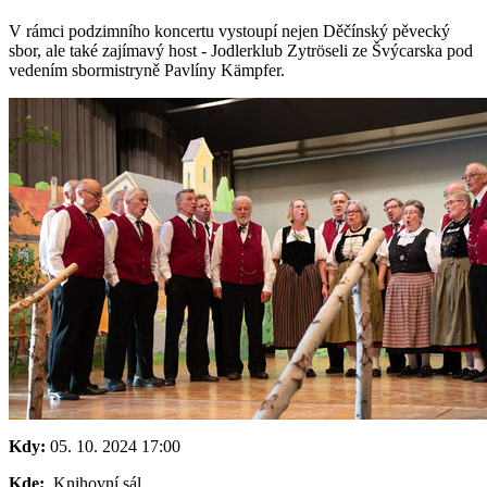
V rámci podzimního koncertu vystoupí nejen Děčínský pěvecký
sbor, ale také zajímavý host - Jodlerklub Zytröseli ze Švýcarska pod
vedením sbormistryně Pavlíny Kämpfer.
Kdy:
05. 10. 2024
17:00
Kde:
Knihovní sál