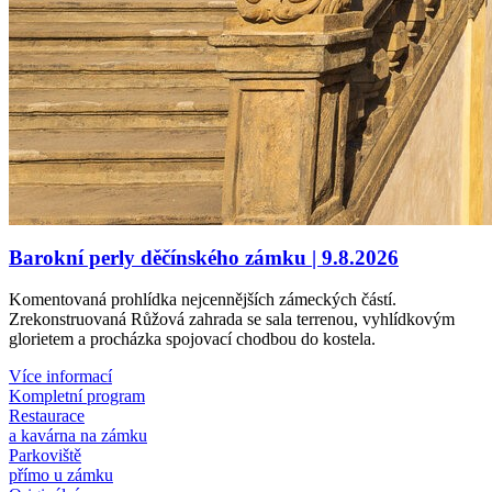
Barokní perly děčínského zámku | 9.8.2026
Komentovaná prohlídka nejcennějších zámeckých částí.
Zrekonstruovaná Růžová zahrada se sala terrenou, vyhlídkovým
glorietem a procházka spojovací chodbou do kostela.
Více informací
Kompletní program
Restaurace
a kavárna na zámku
Parkoviště
přímo u zámku