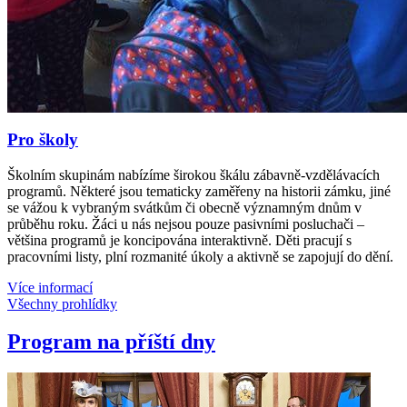
Pro školy
Školním skupinám nabízíme širokou škálu zábavně-vzdělávacích
programů. Některé jsou tematicky zaměřeny na historii zámku, jiné
se vážou k vybraným svátkům či obecně významným dnům v
průběhu roku. Žáci u nás nejsou pouze pasivními posluchači –
většina programů je koncipována interaktivně. Děti pracují s
pracovními listy, plní rozmanité úkoly a aktivně se zapojují do dění.
Více informací
Všechny prohlídky
Program na příští dny