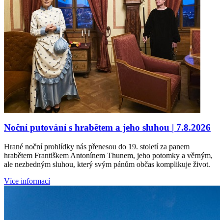
Noční putování s hrabětem a jeho sluhou | 7.8.2026
Hrané noční prohlídky nás přenesou do 19. století za panem
hrabětem Františkem Antonínem Thunem, jeho potomky a věrným,
ale nezbedným sluhou, který svým pánům občas komplikuje život.
Více informací