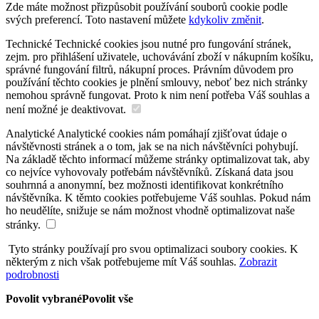
Zde máte možnost přizpůsobit používání souborů cookie podle
svých preferencí. Toto nastavení můžete
kdykoliv změnit
.
Technické
Technické cookies jsou nutné pro fungování stránek,
zejm. pro přihlášení uživatele, uchovávání zboží v nákupním košíku,
správné fungování filtrů, nákupní proces. Právním důvodem pro
používání těchto cookies je plnění smlouvy, neboť bez nich stránky
nemohou správně fungovat. Proto k nim není potřeba Váš souhlas a
není možné je deaktivovat.
Analytické
Analytické cookies nám pomáhají zjišťovat údaje o
návštěvnosti stránek a o tom, jak se na nich návštěvníci pohybují.
Na základě těchto informací můžeme stránky optimalizovat tak, aby
co nejvíce vyhovovaly potřebám návštěvníků. Získaná data jsou
souhrnná a anonymní, bez možnosti identifikovat konkrétního
návštěvníka. K těmto cookies potřebujeme Váš souhlas. Pokud nám
ho neudělíte, snižuje se nám možnost vhodně optimalizovat naše
stránky.
Tyto stránky používají pro svou optimalizaci soubory cookies. K
některým z nich však potřebujeme mít Váš souhlas.
Zobrazit
podrobnosti
Povolit vybrané
Povolit vše