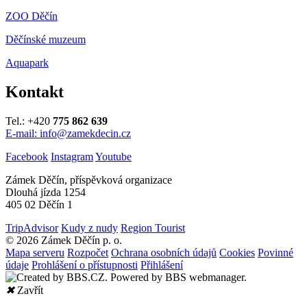
ZOO Děčín
Děčínské muzeum
Aquapark
Kontakt
Tel.: +420
775 862 639
E-mail: info@zamekdecin.cz
Facebook
Instagram
Youtube
Zámek Děčín, příspěvková organizace
Dlouhá jízda 1254
405 02 Děčín 1
TripAdvisor
Kudy z nudy
Region Tourist
© 2026 Zámek Děčín p. o.
Mapa serveru
Rozpočet
Ochrana osobních údajů
Cookies
Povinné
údaje
Prohlášení o přístupnosti
Přihlášení
✖
Zavřít