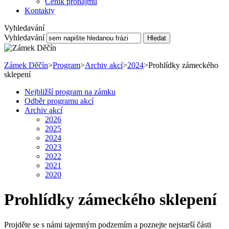
Ceník pronájmu
Kontakty
Vyhledavání
Vyhledavání
Hledat
Zámek Děčín
>
Program
>
Archiv akcí
>
2024
>
Prohlídky zámeckého
sklepení
Nejbližší program na zámku
Odběr programu akcí
Archiv akcí
2026
2025
2024
2023
2022
2021
2020
Prohlídky zámeckého sklepení
Projděte se s námi tajemným podzemím a poznejte nejstarší části