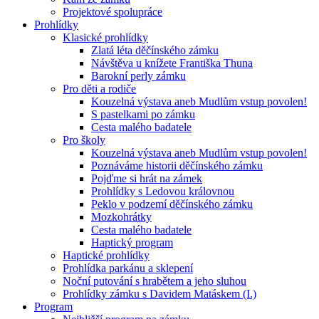
Projektové spolupráce
Prohlídky
Klasické prohlídky
Zlatá léta děčínského zámku
Návštěva u knížete Františka Thuna
Barokní perly zámku
Pro děti a rodiče
Kouzelná výstava aneb Mudlům vstup povolen!
S pastelkami po zámku
Cesta malého badatele
Pro školy
Kouzelná výstava aneb Mudlům vstup povolen!
Poznáváme historii děčínského zámku
Pojďme si hrát na zámek
Prohlídky s Ledovou královnou
Peklo v podzemí děčínského zámku
Mozkohrátky
Cesta malého badatele
Haptický program
Haptické prohlídky
Prohlídka parkánu a sklepení
Noční putování s hrabětem a jeho sluhou
Prohlídky zámku s Davidem Matáskem (I.)
Program