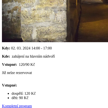
Kdy:
02. 03. 2024
14:00
-
17:00
Kde:
zahájení na hlavním nádvoří
Vstupné:
120/90 Kč
Již nelze rezervovat
Vstupné:
dospělí: 120 Kč
děti: 90 Kč
Kompletní program