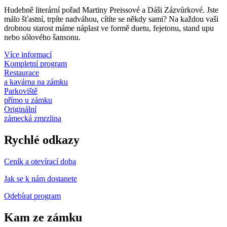
Hudebně literární pořad Martiny Preissové a Dáši Zázvůrkové. Jste
málo šťastní, trpíte nadváhou, cítíte se někdy sami? Na každou vaši
drobnou starost máme náplast ve formě duetu, fejetonu, stand upu
nebo sólového šansonu.
Více informací
Kompletní program
Restaurace
a kavárna na zámku
Parkoviště
přímo u zámku
Originální
zámecká zmrzlina
Rychlé odkazy
Ceník a otevírací doba
Jak se k nám dostanete
Odebírat program
Kam ze zámku