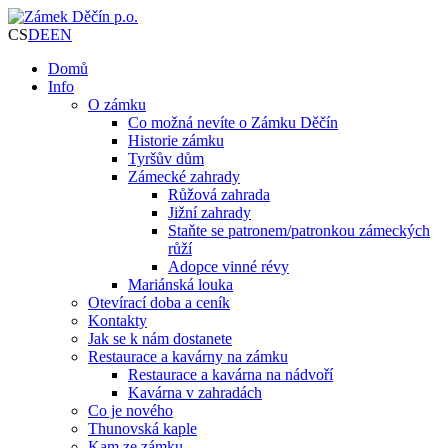
CS
DE
EN
Domů
Info
O zámku
Co možná nevíte o Zámku Děčín
Historie zámku
Tyršův dům
Zámecké zahrady
Růžová zahrada
Jižní zahrady
Staňte se patronem/patronkou zámeckých
růží
Adopce vinné révy
Mariánská louka
Otevírací doba a ceník
Kontakty
Jak se k nám dostanete
Restaurace a kavárny na zámku
Restaurace a kavárna na nádvoří
Kavárna v zahradách
Co je nového
Thunovská kaple
Kam ze zámku