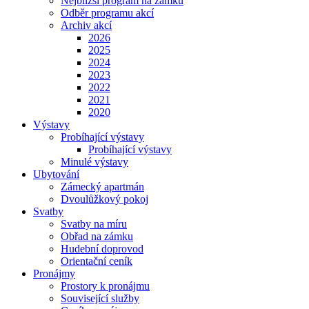
Nejbližší program na zámku
Odběr programu akcí
Archiv akcí
2026
2025
2024
2023
2022
2021
2020
Výstavy
Probíhající výstavy
Probíhající výstavy
Minulé výstavy
Ubytování
Zámecký apartmán
Dvoulůžkový pokoj
Svatby
Svatby na míru
Obřad na zámku
Hudební doprovod
Orientační ceník
Pronájmy
Prostory k pronájmu
Související služby