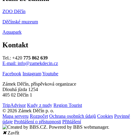
ZOO Děčín
Děčínské muzeum
Aquapark
Kontakt
Tel.: +420
775 862 639
E-mail: info@zamekdecin.cz
Facebook
Instagram
Youtube
Zámek Děčín, příspěvková organizace
Dlouhá jízda 1254
405 02 Děčín 1
TripAdvisor
Kudy z nudy
Region Tourist
© 2026 Zámek Děčín p. o.
Mapa serveru
Rozpočet
Ochrana osobních údajů
Cookies
Povinné
údaje
Prohlášení o přístupnosti
Přihlášení
✖
Zavřít