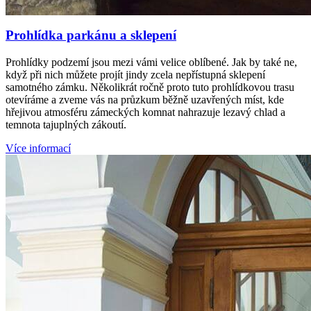
Prohlídka parkánu a sklepení
Prohlídky podzemí jsou mezi vámi velice oblíbené. Jak by také ne,
když při nich můžete projít jindy zcela nepřístupná sklepení
samotného zámku. Několikrát ročně proto tuto prohlídkovou trasu
otevíráme a zveme vás na průzkum běžně uzavřených míst, kde
hřejivou atmosféru zámeckých komnat nahrazuje lezavý chlad a
temnota tajuplných zákoutí.
Více informací