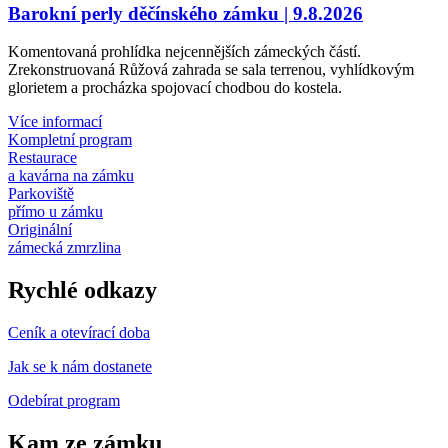
Barokní perly děčínského zámku | 9.8.2026
Komentovaná prohlídka nejcennějších zámeckých částí.
Zrekonstruovaná Růžová zahrada se sala terrenou, vyhlídkovým
glorietem a procházka spojovací chodbou do kostela.
Více informací
Kompletní program
Restaurace
a kavárna na zámku
Parkoviště
přímo u zámku
Originální
zámecká zmrzlina
Rychlé odkazy
Ceník a otevírací doba
Jak se k nám dostanete
Odebírat program
Kam ze zámku