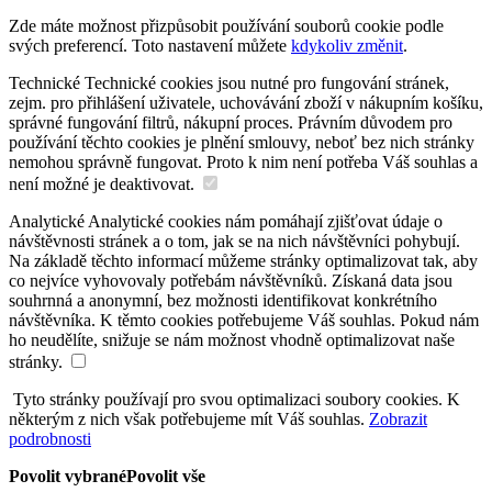
Zde máte možnost přizpůsobit používání souborů cookie podle
svých preferencí. Toto nastavení můžete
kdykoliv změnit
.
Technické
Technické cookies jsou nutné pro fungování stránek,
zejm. pro přihlášení uživatele, uchovávání zboží v nákupním košíku,
správné fungování filtrů, nákupní proces. Právním důvodem pro
používání těchto cookies je plnění smlouvy, neboť bez nich stránky
nemohou správně fungovat. Proto k nim není potřeba Váš souhlas a
není možné je deaktivovat.
Analytické
Analytické cookies nám pomáhají zjišťovat údaje o
návštěvnosti stránek a o tom, jak se na nich návštěvníci pohybují.
Na základě těchto informací můžeme stránky optimalizovat tak, aby
co nejvíce vyhovovaly potřebám návštěvníků. Získaná data jsou
souhrnná a anonymní, bez možnosti identifikovat konkrétního
návštěvníka. K těmto cookies potřebujeme Váš souhlas. Pokud nám
ho neudělíte, snižuje se nám možnost vhodně optimalizovat naše
stránky.
Tyto stránky používají pro svou optimalizaci soubory cookies. K
některým z nich však potřebujeme mít Váš souhlas.
Zobrazit
podrobnosti
Povolit vybrané
Povolit vše