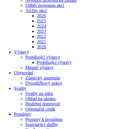
Nejbližší program na zámku
Odběr programu akcí
Archiv akcí
2026
2025
2024
2023
2022
2021
2020
Výstavy
Probíhající výstavy
Probíhající výstavy
Minulé výstavy
Ubytování
Zámecký apartmán
Dvoulůžkový pokoj
Svatby
Svatby na míru
Obřad na zámku
Hudební doprovod
Orientační ceník
Pronájmy
Prostory k pronájmu
Související služby