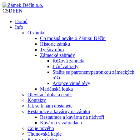
CS
DE
EN
Domů
Info
O zámku
Co možná nevíte o Zámku Děčín
Historie zámku
Tyršův dům
Zámecké zahrady
Růžová zahrada
Jižní zahrady
Staňte se patronem/patronkou zámeckých
růží
Adopce vinné révy
Mariánská louka
Otevírací doba a ceník
Kontakty
Jak se k nám dostanete
Restaurace a kavárny na zámku
Restaurace a kavárna na nádvoří
Kavárna v zahradách
Co je nového
Thunovská kaple
Kam ze zámku