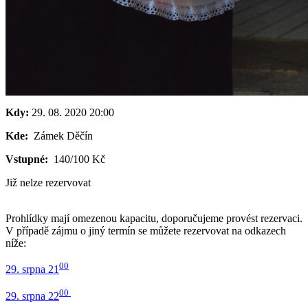
Kdy:
29. 08. 2020
20:00
Kde:
Zámek Děčín
Vstupné:
140/100 Kč
Již nelze rezervovat
Prohlídky mají omezenou kapacitu, doporučujeme provést rezervaci.
V případě zájmu o jiný termín se můžete rezervovat na odkazech
níže:
00
29. srpna 21
00
29. srpna 22