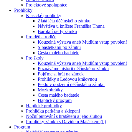
Projektové spolupráce
Prohlídky
Klasické prohlídky
Zlatá léta děčínského zámku
Návštěva u knížete Františka Thuna
Barokní perly zámku
Pro děti a rodiče
Kouzelná výstava aneb Mudlům vstup povolen!
S pastelkami po zámku
Cesta malého badatele
Pro školy
Kouzelná výstava aneb Mudlům vstup povolen!
Poznáváme historii děčínského zámku
Pojďme si hrát na zámek
Prohlídky s Ledovou královnou
Peklo v podzemí děčínského zámku
Mozkohrátky
Cesta malého badatele
Haptický program
Haptické prohlídky
Prohlídka parkánu a sklepení
Noční putování s hrabětem a jeho sluhou
Prohlídky zámku s Davidem Matáskem (I.)
Program