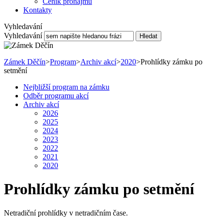
Ceník pronájmu
Kontakty
Vyhledavání
Vyhledavání
Hledat
Zámek Děčín
>
Program
>
Archiv akcí
>
2020
>
Prohlídky zámku po
setmění
Nejbližší program na zámku
Odběr programu akcí
Archiv akcí
2026
2025
2024
2023
2022
2021
2020
Prohlídky zámku po setmění
Netradiční prohlídky v netradičním čase.