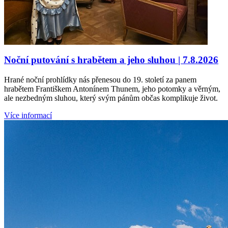
Noční putování s hrabětem a jeho sluhou | 7.8.2026
Hrané noční prohlídky nás přenesou do 19. století za panem
hrabětem Františkem Antonínem Thunem, jeho potomky a věrným,
ale nezbedným sluhou, který svým pánům občas komplikuje život.
Více informací