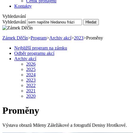
Ceník pronájmu
Kontakty
Vyhledavání
Vyhledavání
Hledat
Zámek Děčín
>
Program
>
Archiv akcí
>
2023
>
Proměny
Nejbližší program na zámku
Odběr programu akcí
Archiv akcí
2026
2025
2024
2023
2022
2021
2020
Proměny
Výstava obrazů Mileny Záležákové a fotografií Denisy Hrotíkové.