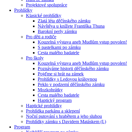
Projektové spolupráce
Prohlídky
Klasické prohlídky
Zlatá léta děčínského zámku
Návštěva u knížete Františka Thuna
Barokní perly zámku
Pro děti a rodiče
Kouzelná výstava aneb Mudlům vstup povolen!
S pastelkami po zámku
Cesta malého badatele
Pro školy
Kouzelná výstava aneb Mudlům vstup povolen!
Poznáváme historii děčínského zámku
Pojďme si hrát na zámek
Prohlídky s Ledovou královnou
Peklo v podzemí děčínského zámku
Mozkohrátky
Cesta malého badatele
Haptický program
Haptické prohlídky
Prohlídka parkánu a sklepení
Noční putování s hrabětem a jeho sluhou
Prohlídky zámku s Davidem Matáskem (I.)
Program