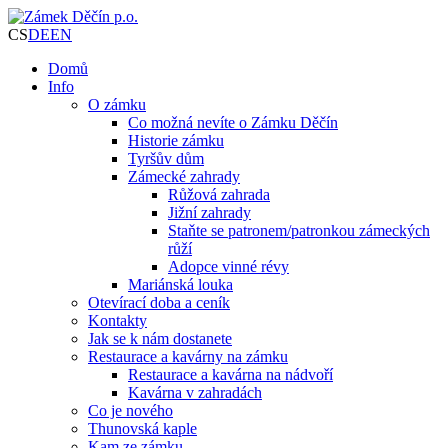
CS
DE
EN
Domů
Info
O zámku
Co možná nevíte o Zámku Děčín
Historie zámku
Tyršův dům
Zámecké zahrady
Růžová zahrada
Jižní zahrady
Staňte se patronem/patronkou zámeckých
růží
Adopce vinné révy
Mariánská louka
Otevírací doba a ceník
Kontakty
Jak se k nám dostanete
Restaurace a kavárny na zámku
Restaurace a kavárna na nádvoří
Kavárna v zahradách
Co je nového
Thunovská kaple
Kam ze zámku