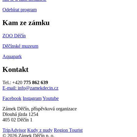
Odebírat program
Kam ze zámku
ZOO Děčín
Děčínské muzeum
Aquapark
Kontakt
Tel.: +420
775 862 639
E-mail: info@zamekdecin.cz
Facebook
Instagram
Youtube
Zámek Děčín, příspěvková organizace
Dlouhá jízda 1254
405 02 Děčín 1
TripAdvisor
Kudy z nudy
Region Tourist
© 2026 Zámek Děčín p. o.