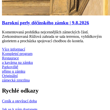
Barokní perly děčínského zámku | 9.8.2026
Komentovaná prohlídka nejcennějších zámeckých částí.
Zrekonstruovaná Růžová zahrada se sala terrenou, vyhlídkovým
glorietem a procházka spojovací chodbou do kostela.
Více informací
Kompletní program
Restaurace
a kavárna na zámku
Parkoviště
přímo u zámku
Originální
zámecká zmrzlina
Rychlé odkazy
Ceník a otevírací doba
Jak se k nám dostanete