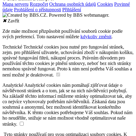
Mapa serveru
Rozpočet
Ochrana osobních údajů
Cookies
Povinné
údaje
Prohlášení o přístupnosti
Přihlášení
✖
Zavřít
Zde máte možnost přizpůsobit používání souborů cookie podle
svých preferencí. Toto nastavení můžete
kdykoliv změnit
.
Technické
Technické cookies jsou nutné pro fungování stránek,
zejm. pro přihlášení uživatele, uchovávání zboží v nákupním košíku,
správné fungování filtrů, nákupní proces. Právním důvodem pro
používání těchto cookies je plnění smlouvy, neboť bez nich stránky
nemohou správně fungovat. Proto k nim není potřeba Váš souhlas a
není možné je deaktivovat.
Analytické
Analytické cookies nám pomáhají zjišťovat údaje o
návštěvnosti stránek a o tom, jak se na nich návštěvníci pohybují.
Na základě těchto informací můžeme stránky optimalizovat tak, aby
co nejvíce vyhovovaly potřebám návštěvníků. Získaná data jsou
souhrnná a anonymní, bez možnosti identifikovat konkrétního
návštěvníka. K těmto cookies potřebujeme Váš souhlas. Pokud nám
ho neudělíte, snižuje se nám možnost vhodně optimalizovat naše
stránky.
Tyto stránky používají pro svou optimalizaci soubory cookies. K