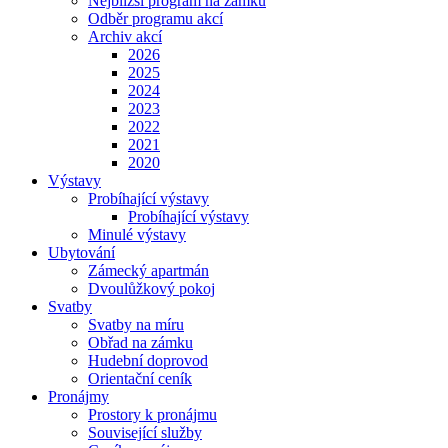
Nejbližší program na zámku
Odběr programu akcí
Archiv akcí
2026
2025
2024
2023
2022
2021
2020
Výstavy
Probíhající výstavy
Probíhající výstavy
Minulé výstavy
Ubytování
Zámecký apartmán
Dvoulůžkový pokoj
Svatby
Svatby na míru
Obřad na zámku
Hudební doprovod
Orientační ceník
Pronájmy
Prostory k pronájmu
Související služby