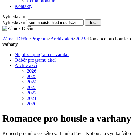
Ceník pronájmu
Kontakty
Vyhledavání
Vyhledavání
Hledat
Zámek Děčín
>
Program
>
Archiv akcí
>
2023
>
Romance pro housle a
varhany
Nejbližší program na zámku
Odběr programu akcí
Archiv akcí
2026
2025
2024
2023
2022
2021
2020
Romance pro housle a varhany
Koncert předního českého varhaníka Pavla Kohouta a vynikajícího