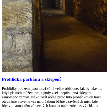
Prohlídka parkánu a sklepení
Prohlídky podzemí jsou mezi vámi velice oblíbené. Jak by také ne,
když při nich můžete projít jindy zcela nepřístupná sklepení
samotného zámku. Několikrát ročně proto tuto prohlídkovou trasu
otevíráme a zveme vás na průzkum běžně uzavřených míst, kde
hřejivou atmosféru zámeckých komnat nahrazuje lezavý chlad a