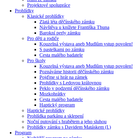
Projektové spolupráce
Prohlídky
Klasické prohlídky
Zlatá léta děčínského zámku
Návštěva u knížete Františka Thuna
Barokní perly zámku
Pro děti a rodiče
Kouzelná výstava aneb Mudlům vstup povolen!
S pastelkami po zámku
Cesta malého badatele
Pro školy
Kouzelná výstava aneb Mudlům vstup povolen!
Poznáváme historii děčínského zámku
Pojďme si hrát na zámek
Prohlídky s Ledovou královnou
Peklo v podzemí děčínského zámku
Mozkohrátky
Cesta malého badatele
Haptický program
Haptické prohlídky
Prohlídka parkánu a sklepení
Noční putování s hrabětem a jeho sluhou
Prohlídky zámku s Davidem Matáskem (I.)
Program