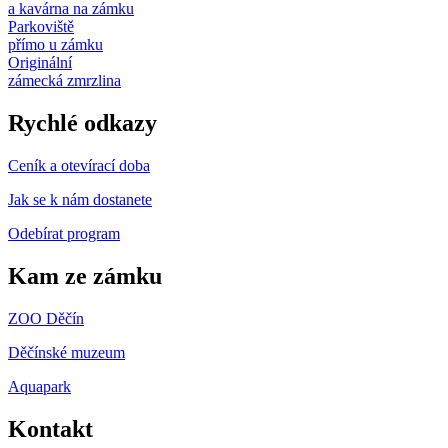
a kavárna na zámku
Parkoviště
přímo u zámku
Originální
zámecká zmrzlina
Rychlé odkazy
Ceník a otevírací doba
Jak se k nám dostanete
Odebírat program
Kam ze zámku
ZOO Děčín
Děčínské muzeum
Aquapark
Kontakt