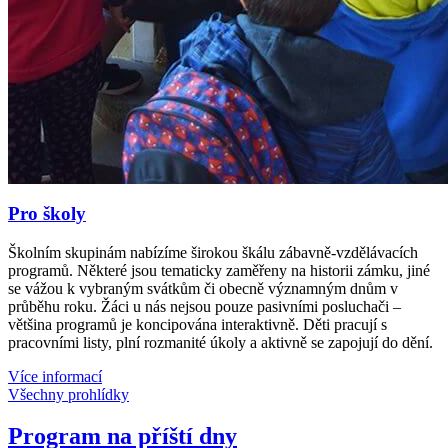
Pro školy
Školním skupinám nabízíme širokou škálu zábavně-vzdělávacích
programů. Některé jsou tematicky zaměřeny na historii zámku, jiné
se vážou k vybraným svátkům či obecně významným dnům v
průběhu roku. Žáci u nás nejsou pouze pasivními posluchači –
většina programů je koncipována interaktivně. Děti pracují s
pracovními listy, plní rozmanité úkoly a aktivně se zapojují do dění.
Více informací
Všechny prohlídky
Program na příští dny