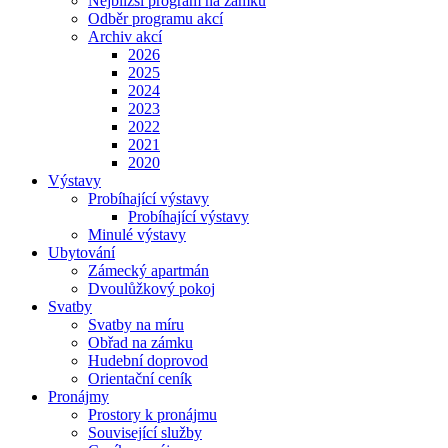
Nejbližší program na zámku
Odběr programu akcí
Archiv akcí
2026
2025
2024
2023
2022
2021
2020
Výstavy
Probíhající výstavy
Probíhající výstavy
Minulé výstavy
Ubytování
Zámecký apartmán
Dvoulůžkový pokoj
Svatby
Svatby na míru
Obřad na zámku
Hudební doprovod
Orientační ceník
Pronájmy
Prostory k pronájmu
Související služby