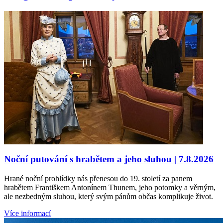
Noční putování s hrabětem a jeho sluhou | 7.8.2026
Hrané noční prohlídky nás přenesou do 19. století za panem
hrabětem Františkem Antonínem Thunem, jeho potomky a věrným,
ale nezbedným sluhou, který svým pánům občas komplikuje život.
Více informací