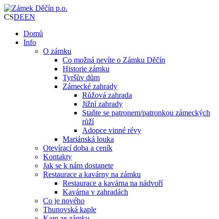
CS
DE
EN
Domů
Info
O zámku
Co možná nevíte o Zámku Děčín
Historie zámku
Tyršův dům
Zámecké zahrady
Růžová zahrada
Jižní zahrady
Staňte se patronem/patronkou zámeckých
růží
Adopce vinné révy
Mariánská louka
Otevírací doba a ceník
Kontakty
Jak se k nám dostanete
Restaurace a kavárny na zámku
Restaurace a kavárna na nádvoří
Kavárna v zahradách
Co je nového
Thunovská kaple
Kam ze zámku