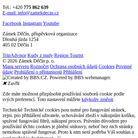
Tel.: +420
775 862 639
E-mail: info@zamekdecin.cz
Facebook
Instagram
Youtube
Zámek Děčín, příspěvková organizace
Dlouhá jízda 1254
405 02 Děčín 1
TripAdvisor
Kudy z nudy
Region Tourist
© 2026 Zámek Děčín p. o.
Mapa serveru
Rozpočet
Ochrana osobních údajů
Cookies
Povinné
údaje
Prohlášení o přístupnosti
Přihlášení
✖
Zavřít
Zde máte možnost přizpůsobit používání souborů cookie podle
svých preferencí. Toto nastavení můžete
kdykoliv změnit
.
Technické
Technické cookies jsou nutné pro fungování stránek,
zejm. pro přihlášení uživatele, uchovávání zboží v nákupním košíku,
správné fungování filtrů, nákupní proces. Právním důvodem pro
používání těchto cookies je plnění smlouvy, neboť bez nich stránky
nemohou správně fungovat. Proto k nim není potřeba Váš souhlas a