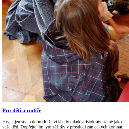
Pro děti a rodiče
Hry, tajemství a dobrodružství lákaly mladé aristokraty stejně jako
vaše děti. Dopřejte jim tyto zážitky v prostředí zámeckých komnat.