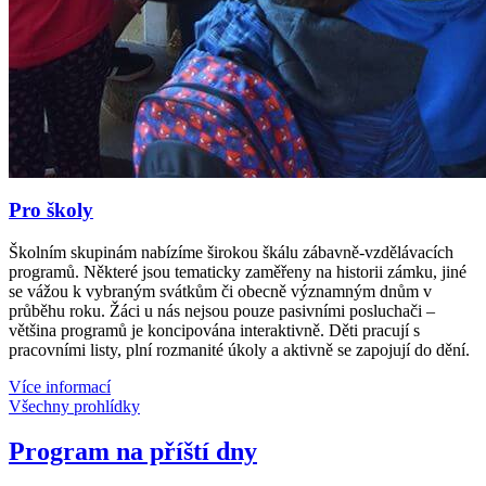
Pro školy
Školním skupinám nabízíme širokou škálu zábavně-vzdělávacích
programů. Některé jsou tematicky zaměřeny na historii zámku, jiné
se vážou k vybraným svátkům či obecně významným dnům v
průběhu roku. Žáci u nás nejsou pouze pasivními posluchači –
většina programů je koncipována interaktivně. Děti pracují s
pracovními listy, plní rozmanité úkoly a aktivně se zapojují do dění.
Více informací
Všechny prohlídky
Program na příští dny