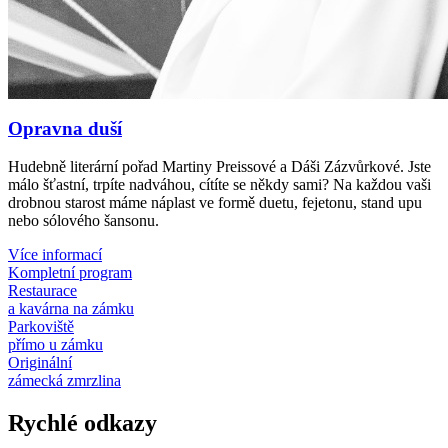
Opravna duší
Hudebně literární pořad Martiny Preissové a Dáši Zázvůrkové. Jste
málo šťastní, trpíte nadváhou, cítíte se někdy sami? Na každou vaši
drobnou starost máme náplast ve formě duetu, fejetonu, stand upu
nebo sólového šansonu.
Více informací
Kompletní program
Restaurace
a kavárna na zámku
Parkoviště
přímo u zámku
Originální
zámecká zmrzlina
Rychlé odkazy