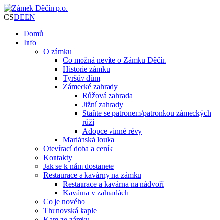
CS
DE
EN
Domů
Info
O zámku
Co možná nevíte o Zámku Děčín
Historie zámku
Tyršův dům
Zámecké zahrady
Růžová zahrada
Jižní zahrady
Staňte se patronem/patronkou zámeckých
růží
Adopce vinné révy
Mariánská louka
Otevírací doba a ceník
Kontakty
Jak se k nám dostanete
Restaurace a kavárny na zámku
Restaurace a kavárna na nádvoří
Kavárna v zahradách
Co je nového
Thunovská kaple
Kam ze zámku