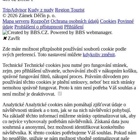
TripAdvisor
Kudy z nudy
Region Tourist
© 2026 Zámek Děčín p. o.
Mapa serveru
Rozpočet
Ochrana osobních údajů
Cookies
Povinné
údaje
Prohlášení o přístupnosti
Přihlášení
✖
Zavřít
Zde máte možnost přizpůsobit používání souborů cookie podle
svých preferencí. Toto nastavení můžete
kdykoliv změnit
.
Technické
Technické cookies jsou nutné pro fungování stránek,
zejm. pro přihlášení uživatele, uchovávání zboží v nákupním košíku,
správné fungování filtrů, nákupní proces. Právním důvodem pro
používání těchto cookies je plnění smlouvy, neboť bez nich stránky
nemohou správně fungovat. Proto k nim není potřeba Váš souhlas a
není možné je deaktivovat.
Analytické
Analytické cookies nám pomáhají zjišťovat údaje o
návštěvnosti stránek a o tom, jak se na nich návštěvníci pohybují.
Na základě těchto informací můžeme stránky optimalizovat tak, aby
co nejvíce vyhovovaly potřebám návštěvníků. Získaná data jsou
souhrnná a anonymní, bez možnosti identifikovat konkrétního
návštěvníka. K těmto cookies potřebujeme Váš souhlas. Pokud nám
ho neudělíte, snižuje se nám možnost vhodně optimalizovat naše