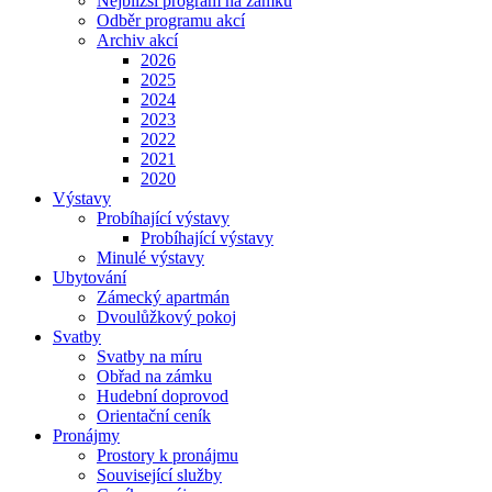
Nejbližší program na zámku
Odběr programu akcí
Archiv akcí
2026
2025
2024
2023
2022
2021
2020
Výstavy
Probíhající výstavy
Probíhající výstavy
Minulé výstavy
Ubytování
Zámecký apartmán
Dvoulůžkový pokoj
Svatby
Svatby na míru
Obřad na zámku
Hudební doprovod
Orientační ceník
Pronájmy
Prostory k pronájmu
Související služby