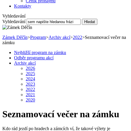
Ceník pronájmu
Kontakty
Vyhledavání
Vyhledavání
Hledat
Zámek Děčín
>
Program
>
Archiv akcí
>
2022
>
Seznamovací večer na
zámku
Nejbližší program na zámku
Odběr programu akcí
Archiv akcí
2026
2025
2024
2023
2022
2021
2020
Seznamovací večer na zámku
Kdo rád jezdí po hradech a zámcích ví, že takové výlety je