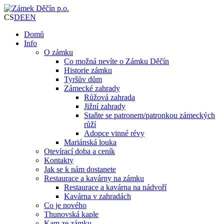
CS
DE
EN
Domů
Info
O zámku
Co možná nevíte o Zámku Děčín
Historie zámku
Tyršův dům
Zámecké zahrady
Růžová zahrada
Jižní zahrady
Staňte se patronem/patronkou zámeckých
růží
Adopce vinné révy
Mariánská louka
Otevírací doba a ceník
Kontakty
Jak se k nám dostanete
Restaurace a kavárny na zámku
Restaurace a kavárna na nádvoří
Kavárna v zahradách
Co je nového
Thunovská kaple
Kam ze zámku