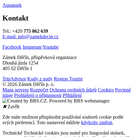
Aquapark
Kontakt
Tel.: +420
775 862 639
E-mail: info@zamekdecin.cz
Facebook
Instagram
Youtube
Zámek Děčín, příspěvková organizace
Dlouhá jízda 1254
405 02 Děčín 1
TripAdvisor
Kudy z nudy
Region Tourist
© 2026 Zámek Děčín p. o.
Mapa serveru
Rozpočet
Ochrana osobních údajů
Cookies
Povinné
údaje
Prohlášení o přístupnosti
Přihlášení
✖
Zavřít
Zde máte možnost přizpůsobit používání souborů cookie podle
svých preferencí. Toto nastavení můžete
kdykoliv změnit
.
Technické
Technické cookies jsou nutné pro fungování stránek,