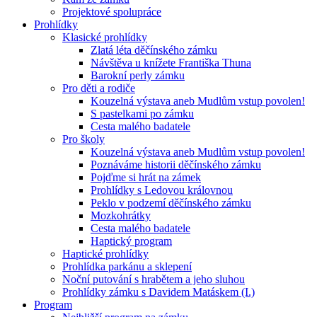
Projektové spolupráce
Prohlídky
Klasické prohlídky
Zlatá léta děčínského zámku
Návštěva u knížete Františka Thuna
Barokní perly zámku
Pro děti a rodiče
Kouzelná výstava aneb Mudlům vstup povolen!
S pastelkami po zámku
Cesta malého badatele
Pro školy
Kouzelná výstava aneb Mudlům vstup povolen!
Poznáváme historii děčínského zámku
Pojďme si hrát na zámek
Prohlídky s Ledovou královnou
Peklo v podzemí děčínského zámku
Mozkohrátky
Cesta malého badatele
Haptický program
Haptické prohlídky
Prohlídka parkánu a sklepení
Noční putování s hrabětem a jeho sluhou
Prohlídky zámku s Davidem Matáskem (I.)
Program