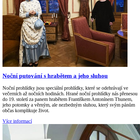
Noční putování s hrabětem a jeho sluhou
Noční prohlídky jsou speciální prohlídky, které se odehrávají ve
večerních až nočních hodinách. Hrané noční prohlídky nás přenesou
do 19. století za panem hrabětem Františkem Antonínem Thunem,
jeho potomky a věrným, ale nezbedným sluhou, který svým pánům
občas komplikuje život.
Více informací