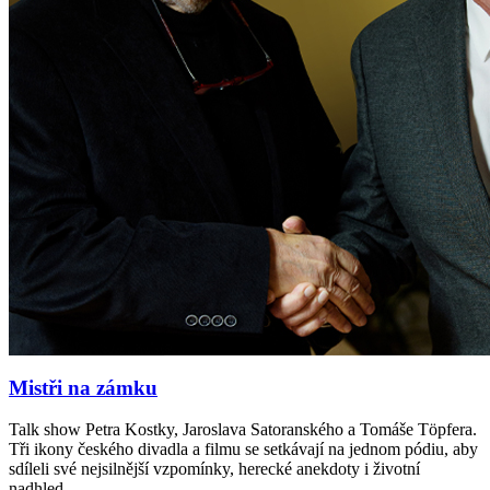
Mistři na zámku
Talk show Petra Kostky, Jaroslava Satoranského a Tomáše Töpfera.
Tři ikony českého divadla a filmu se setkávají na jednom pódiu, aby
sdíleli své nejsilnější vzpomínky, herecké anekdoty i životní
nadhled.