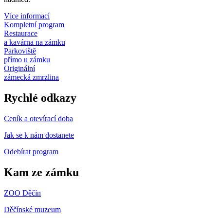
Více informací
Kompletní program
Restaurace
a kavárna na zámku
Parkoviště
přímo u zámku
Originální
zámecká zmrzlina
Rychlé odkazy
Ceník a otevírací doba
Jak se k nám dostanete
Odebírat program
Kam ze zámku
ZOO Děčín
Děčínské muzeum