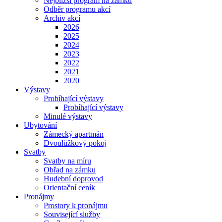
Nejbližší program na zámku
Odběr programu akcí
Archiv akcí
2026
2025
2024
2023
2022
2021
2020
Výstavy
Probíhající výstavy
Probíhající výstavy
Minulé výstavy
Ubytování
Zámecký apartmán
Dvoulůžkový pokoj
Svatby
Svatby na míru
Obřad na zámku
Hudební doprovod
Orientační ceník
Pronájmy
Prostory k pronájmu
Související služby