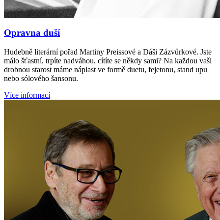
Opravna duší
Hudebně literární pořad Martiny Preissové a Dáši Zázvůrkové. Jste
málo šťastní, trpíte nadváhou, cítíte se někdy sami? Na každou vaši
drobnou starost máme náplast ve formě duetu, fejetonu, stand upu
nebo sólového šansonu.
Více informací