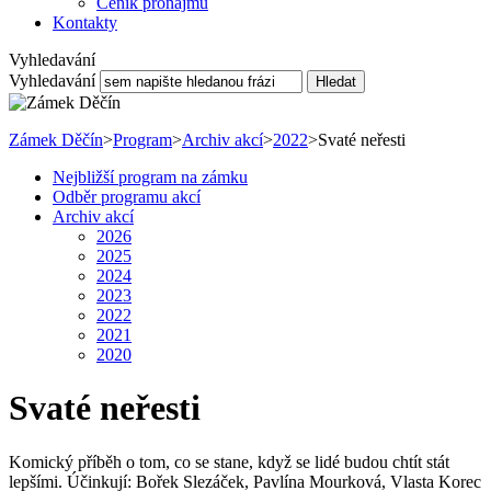
Ceník pronájmu
Kontakty
Vyhledavání
Vyhledavání
Hledat
Zámek Děčín
>
Program
>
Archiv akcí
>
2022
>
Svaté neřesti
Nejbližší program na zámku
Odběr programu akcí
Archiv akcí
2026
2025
2024
2023
2022
2021
2020
Svaté neřesti
Komický příběh o tom, co se stane, když se lidé budou chtít stát
lepšími. Účinkují: Bořek Slezáček, Pavlína Mourková, Vlasta Korec