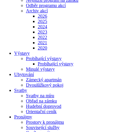
Nejbližší program na zámku
Odběr programu akcí
Archiv akcí
2026
2025
2024
2023
2022
2021
2020
Výstavy
Probíhající výstavy
Probíhající výstavy
Minulé výstavy
Ubytování
Zámecký apartmán
Dvoulůžkový pokoj
Svatby
Svatby na míru
Obřad na zámku
Hudební doprovod
Orientační ceník
Pronájmy
Prostory k pronájmu
Související služby