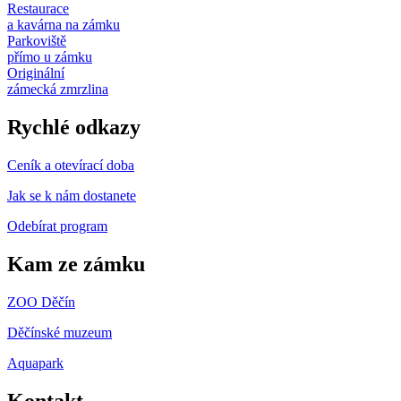
Restaurace
a kavárna na zámku
Parkoviště
přímo u zámku
Originální
zámecká zmrzlina
Rychlé odkazy
Ceník a otevírací doba
Jak se k nám dostanete
Odebírat program
Kam ze zámku
ZOO Děčín
Děčínské muzeum
Aquapark
Kontakt