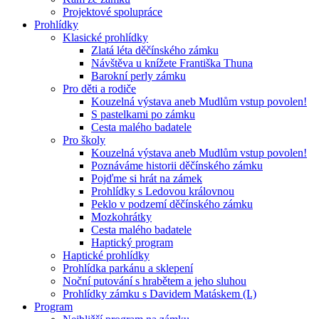
Projektové spolupráce
Prohlídky
Klasické prohlídky
Zlatá léta děčínského zámku
Návštěva u knížete Františka Thuna
Barokní perly zámku
Pro děti a rodiče
Kouzelná výstava aneb Mudlům vstup povolen!
S pastelkami po zámku
Cesta malého badatele
Pro školy
Kouzelná výstava aneb Mudlům vstup povolen!
Poznáváme historii děčínského zámku
Pojďme si hrát na zámek
Prohlídky s Ledovou královnou
Peklo v podzemí děčínského zámku
Mozkohrátky
Cesta malého badatele
Haptický program
Haptické prohlídky
Prohlídka parkánu a sklepení
Noční putování s hrabětem a jeho sluhou
Prohlídky zámku s Davidem Matáskem (I.)
Program