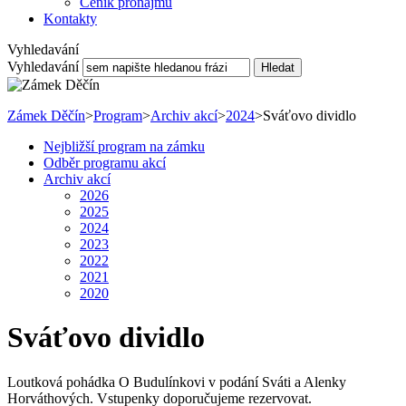
Ceník pronájmu
Kontakty
Vyhledavání
Vyhledavání
Hledat
Zámek Děčín
>
Program
>
Archiv akcí
>
2024
>
Sváťovo dividlo
Nejbližší program na zámku
Odběr programu akcí
Archiv akcí
2026
2025
2024
2023
2022
2021
2020
Sváťovo dividlo
Loutková pohádka O Budulínkovi v podání Sváti a Alenky
Horváthových. Vstupenky doporučujeme rezervovat.