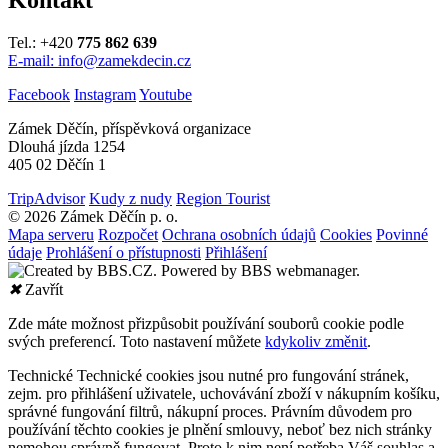
Tel.: +420
775 862 639
E-mail: info@zamekdecin.cz
Facebook
Instagram
Youtube
Zámek Děčín, příspěvková organizace
Dlouhá jízda 1254
405 02 Děčín 1
TripAdvisor
Kudy z nudy
Region Tourist
© 2026 Zámek Děčín p. o.
Mapa serveru
Rozpočet
Ochrana osobních údajů
Cookies
Povinné
údaje
Prohlášení o přístupnosti
Přihlášení
✖
Zavřít
Zde máte možnost přizpůsobit používání souborů cookie podle
svých preferencí. Toto nastavení můžete
kdykoliv změnit
.
Technické
Technické cookies jsou nutné pro fungování stránek,
zejm. pro přihlášení uživatele, uchovávání zboží v nákupním košíku,
správné fungování filtrů, nákupní proces. Právním důvodem pro
používání těchto cookies je plnění smlouvy, neboť bez nich stránky
nemohou správně fungovat. Proto k nim není potřeba Váš souhlas a