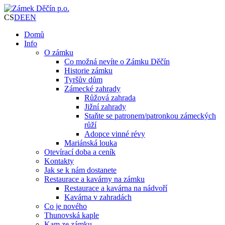
CS
DE
EN
Domů
Info
O zámku
Co možná nevíte o Zámku Děčín
Historie zámku
Tyršův dům
Zámecké zahrady
Růžová zahrada
Jižní zahrady
Staňte se patronem/patronkou zámeckých
růží
Adopce vinné révy
Mariánská louka
Otevírací doba a ceník
Kontakty
Jak se k nám dostanete
Restaurace a kavárny na zámku
Restaurace a kavárna na nádvoří
Kavárna v zahradách
Co je nového
Thunovská kaple
Kam ze zámku