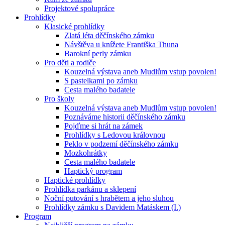
Projektové spolupráce
Prohlídky
Klasické prohlídky
Zlatá léta děčínského zámku
Návštěva u knížete Františka Thuna
Barokní perly zámku
Pro děti a rodiče
Kouzelná výstava aneb Mudlům vstup povolen!
S pastelkami po zámku
Cesta malého badatele
Pro školy
Kouzelná výstava aneb Mudlům vstup povolen!
Poznáváme historii děčínského zámku
Pojďme si hrát na zámek
Prohlídky s Ledovou královnou
Peklo v podzemí děčínského zámku
Mozkohrátky
Cesta malého badatele
Haptický program
Haptické prohlídky
Prohlídka parkánu a sklepení
Noční putování s hrabětem a jeho sluhou
Prohlídky zámku s Davidem Matáskem (I.)
Program