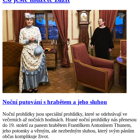
Noční putování s hrabětem a jeho sluhou
Noční prohlídky jsou speciální prohlídky, které se odehrávají ve
večerních až nočních hodinách. Hrané noční prohlídky nás přenesou
do 19. století za panem hrabětem Františkem Antonínem Thunem,
jeho potomky a věrným, ale nezbedným sluhou, který svým pánům
občas komplikuje život.