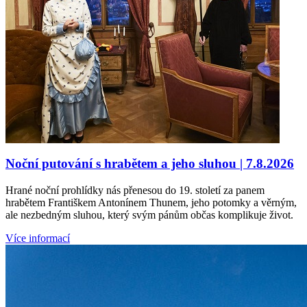
Noční putování s hrabětem a jeho sluhou | 7.8.2026
Hrané noční prohlídky nás přenesou do 19. století za panem
hrabětem Františkem Antonínem Thunem, jeho potomky a věrným,
ale nezbedným sluhou, který svým pánům občas komplikuje život.
Více informací