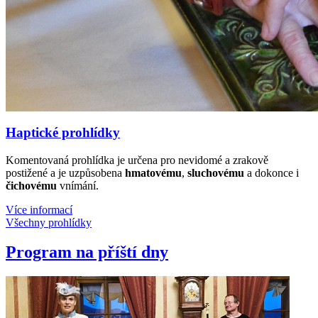
Haptické prohlídky
Komentovaná prohlídka je určena pro nevidomé a zrakově
postižené a je uzpůsobena
hmatovému
,
sluchovému
a dokonce i
čichovému
vnímání.
Více informací
Všechny prohlídky
Program na příští dny