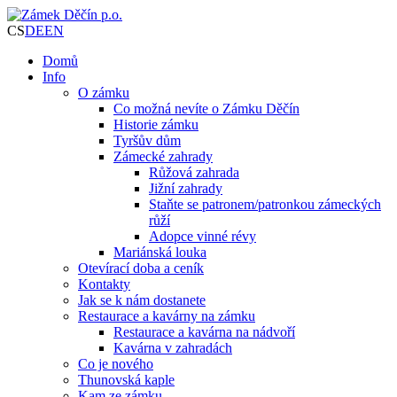
CS
DE
EN
Domů
Info
O zámku
Co možná nevíte o Zámku Děčín
Historie zámku
Tyršův dům
Zámecké zahrady
Růžová zahrada
Jižní zahrady
Staňte se patronem/patronkou zámeckých
růží
Adopce vinné révy
Mariánská louka
Otevírací doba a ceník
Kontakty
Jak se k nám dostanete
Restaurace a kavárny na zámku
Restaurace a kavárna na nádvoří
Kavárna v zahradách
Co je nového
Thunovská kaple
Kam ze zámku