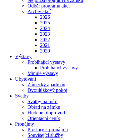
Nejbližší program na zámku
Odběr programu akcí
Archiv akcí
2026
2025
2024
2023
2022
2021
2020
Výstavy
Probíhající výstavy
Probíhající výstavy
Minulé výstavy
Ubytování
Zámecký apartmán
Dvoulůžkový pokoj
Svatby
Svatby na míru
Obřad na zámku
Hudební doprovod
Orientační ceník
Pronájmy
Prostory k pronájmu
Související služby