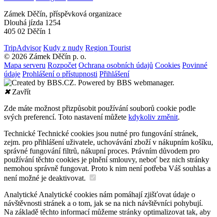
Zámek Děčín, příspěvková organizace
Dlouhá jízda 1254
405 02 Děčín 1
TripAdvisor
Kudy z nudy
Region Tourist
© 2026 Zámek Děčín p. o.
Mapa serveru
Rozpočet
Ochrana osobních údajů
Cookies
Povinné
údaje
Prohlášení o přístupnosti
Přihlášení
✖
Zavřít
Zde máte možnost přizpůsobit používání souborů cookie podle
svých preferencí. Toto nastavení můžete
kdykoliv změnit
.
Technické
Technické cookies jsou nutné pro fungování stránek,
zejm. pro přihlášení uživatele, uchovávání zboží v nákupním košíku,
správné fungování filtrů, nákupní proces. Právním důvodem pro
používání těchto cookies je plnění smlouvy, neboť bez nich stránky
nemohou správně fungovat. Proto k nim není potřeba Váš souhlas a
není možné je deaktivovat.
Analytické
Analytické cookies nám pomáhají zjišťovat údaje o
návštěvnosti stránek a o tom, jak se na nich návštěvníci pohybují.
Na základě těchto informací můžeme stránky optimalizovat tak, aby