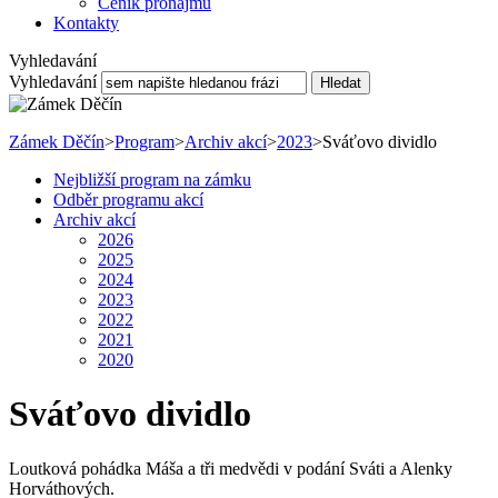
Ceník pronájmu
Kontakty
Vyhledavání
Vyhledavání
Hledat
Zámek Děčín
>
Program
>
Archiv akcí
>
2023
>
Sváťovo dividlo
Nejbližší program na zámku
Odběr programu akcí
Archiv akcí
2026
2025
2024
2023
2022
2021
2020
Sváťovo dividlo
Loutková pohádka Máša a tři medvědi v podání Sváti a Alenky
Horváthových.