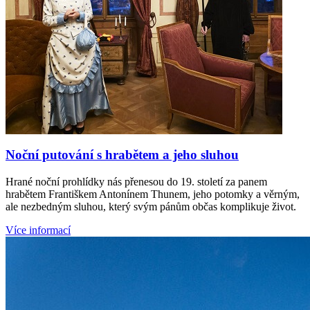
Noční putování s hrabětem a jeho sluhou
Hrané noční prohlídky nás přenesou do 19. století za panem
hrabětem Františkem Antonínem Thunem, jeho potomky a věrným,
ale nezbedným sluhou, který svým pánům občas komplikuje život.
Více informací