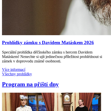
Prohlídky zámku s Davidem Matáskem 2026
Speciální prohlídka děčínského zámku s hercem Davidem
Matáskem! Nenechte si ujít jedinečnou příležitost prohlédnout si
zámek v doprovodu známé osobnosti.
Více informací
Všechny prohlídky
Program na příští dny