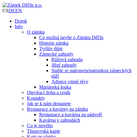
CS
DE
EN
Domů
Info
O zámku
Co možná nevíte o Zámku Děčín
Historie zámku
Tyršův dům
Zámecké zahrady
Růžová zahrada
Jižní zahrady
Staňte se patronem/patronkou zámeckých
růží
Adopce vinné révy
Mariánská louka
Otevírací doba a ceník
Kontakty
Jak se k nám dostanete
Restaurace a kavárny na zámku
Restaurace a kavárna na nádvoří
Kavárna v zahradách
Co je nového
Thunovská kaple
Kam ze zámku