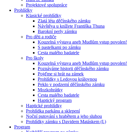
Projektové spolupráce
Prohlídky
Klasické prohlídky
Zlatá léta děčínského zámku
Návštěva u knížete Františka Thuna
Barokní perly zámku
Pro děti a rodiče
Kouzelná výstava aneb Mudlům vstup povolen!
S pastelkami po zámku
Cesta malého badatele
Pro školy
Kouzelná výstava aneb Mudlům vstup povolen!
Poznáváme historii děčínského zámku
Pojďme si hrát na zámek
Prohlídky s Ledovou královnou
Peklo v podzemí děčínského zámku
Mozkohrátky
Cesta malého badatele
Haptický program
Haptické prohlídky
Prohlídka parkánu a sklepení
Noční putování s hrabětem a jeho sluhou
Prohlídky zámku s Davidem Matáskem (I.)
Program