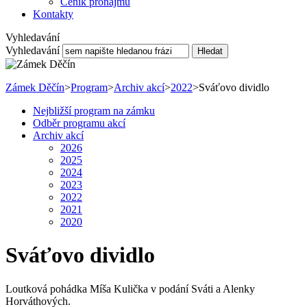
Ceník pronájmu
Kontakty
Vyhledavání
Vyhledavání
Hledat
Zámek Děčín
>
Program
>
Archiv akcí
>
2022
>
Sváťovo dividlo
Nejbližší program na zámku
Odběr programu akcí
Archiv akcí
2026
2025
2024
2023
2022
2021
2020
Sváťovo dividlo
Loutková pohádka Míša Kulička v podání Sváti a Alenky
Horváthových.