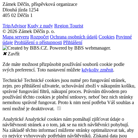
Zámek Děčín, příspěvková organizace
Dlouhá jízda 1254
405 02 Děčín 1
TripAdvisor
Kudy z nudy
Region Tourist
© 2026 Zámek Děčín p. o.
Mapa serveru
Rozpočet
Ochrana osobních údajů
Cookies
Povinné
údaje
Prohlášení o přístupnosti
Přihlášení
✖
Zavřít
Zde máte možnost přizpůsobit používání souborů cookie podle
svých preferencí. Toto nastavení můžete
kdykoliv změnit
.
Technické
Technické cookies jsou nutné pro fungování stránek,
zejm. pro přihlášení uživatele, uchovávání zboží v nákupním košíku,
správné fungování filtrů, nákupní proces. Právním důvodem pro
používání těchto cookies je plnění smlouvy, neboť bez nich stránky
nemohou správně fungovat. Proto k nim není potřeba Váš souhlas a
není možné je deaktivovat.
Analytické
Analytické cookies nám pomáhají zjišťovat údaje o
návštěvnosti stránek a o tom, jak se na nich návštěvníci pohybují.
Na základě těchto informací můžeme stránky optimalizovat tak, aby
co nejvíce vyhovovaly potřebám návštěvníků. Získaná data jsou