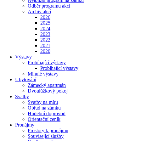
Nejbližší program na zámku
Odběr programu akcí
Archiv akcí
2026
2025
2024
2023
2022
2021
2020
Výstavy
Probíhající výstavy
Probíhající výstavy
Minulé výstavy
Ubytování
Zámecký apartmán
Dvoulůžkový pokoj
Svatby
Svatby na míru
Obřad na zámku
Hudební doprovod
Orientační ceník
Pronájmy
Prostory k pronájmu
Související služby