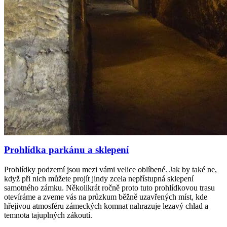
Prohlídka parkánu a sklepení
Prohlídky podzemí jsou mezi vámi velice oblíbené. Jak by také ne,
když při nich můžete projít jindy zcela nepřístupná sklepení
samotného zámku. Několikrát ročně proto tuto prohlídkovou trasu
otevíráme a zveme vás na průzkum běžně uzavřených míst, kde
hřejivou atmosféru zámeckých komnat nahrazuje lezavý chlad a
temnota tajuplných zákoutí.