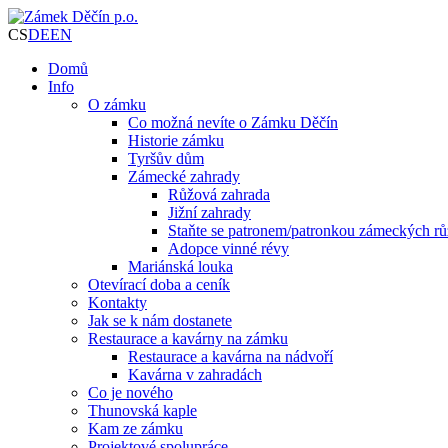
CS
DE
EN
Domů
Info
O zámku
Co možná nevíte o Zámku Děčín
Historie zámku
Tyršův dům
Zámecké zahrady
Růžová zahrada
Jižní zahrady
Staňte se patronem/patronkou zámeckých rů
Adopce vinné révy
Mariánská louka
Otevírací doba a ceník
Kontakty
Jak se k nám dostanete
Restaurace a kavárny na zámku
Restaurace a kavárna na nádvoří
Kavárna v zahradách
Co je nového
Thunovská kaple
Kam ze zámku
Projektové spolupráce