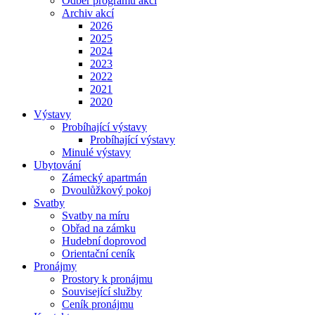
Odběr programu akcí
Archiv akcí
2026
2025
2024
2023
2022
2021
2020
Výstavy
Probíhající výstavy
Probíhající výstavy
Minulé výstavy
Ubytování
Zámecký apartmán
Dvoulůžkový pokoj
Svatby
Svatby na míru
Obřad na zámku
Hudební doprovod
Orientační ceník
Pronájmy
Prostory k pronájmu
Související služby
Ceník pronájmu