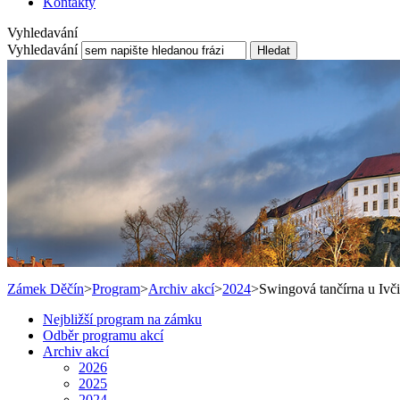
Kontakty
Vyhledavání
Vyhledavání
Hledat
Zámek Děčín
>
Program
>
Archiv akcí
>
2024
>
Swingová tančírna u Ivč
Nejbližší program na zámku
Odběr programu akcí
Archiv akcí
2026
2025
2024