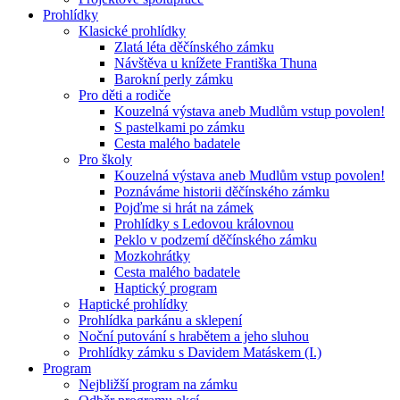
Prohlídky
Klasické prohlídky
Zlatá léta děčínského zámku
Návštěva u knížete Františka Thuna
Barokní perly zámku
Pro děti a rodiče
Kouzelná výstava aneb Mudlům vstup povolen!
S pastelkami po zámku
Cesta malého badatele
Pro školy
Kouzelná výstava aneb Mudlům vstup povolen!
Poznáváme historii děčínského zámku
Pojďme si hrát na zámek
Prohlídky s Ledovou královnou
Peklo v podzemí děčínského zámku
Mozkohrátky
Cesta malého badatele
Haptický program
Haptické prohlídky
Prohlídka parkánu a sklepení
Noční putování s hrabětem a jeho sluhou
Prohlídky zámku s Davidem Matáskem (I.)
Program
Nejbližší program na zámku