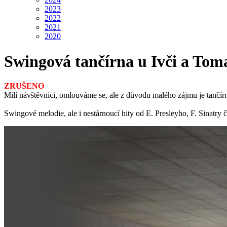
2023
2022
2021
2020
Swingová tančírna u Ivči a Tom
ZRUŠENO
Milí návštěvníci, omlouváme se, ale z důvodu malého zájmu je tančí
Swingové melodie, ale i nestárnoucí hity od E. Presleyho, F. Sinatry 