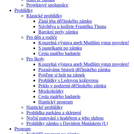
Projektové spolupráce
Prohlídky
Klasické prohlídky
Zlatá léta děčínského zámku
Návštěva u knížete Františka Thuna
Barokní perly zámku
Pro děti a rodiče
Kouzelná výstava aneb Mudlům vstup povolen!
S pastelkami po zámku
Cesta malého badatele
Pro školy
Kouzelná výstava aneb Mudlům vstup povolen!
Poznáváme historii děčínského zámku
Pojďme si hrát na zámek
Prohlídky s Ledovou královnou
Peklo v podzemí děčínského zámku
Mozkohrátky
Cesta malého badatele
Haptický program
Haptické prohlídky
Prohlídka parkánu a sklepení
Noční putování s hrabětem a jeho sluhou
Prohlídky zámku s Davidem Matáskem (I.)
Program