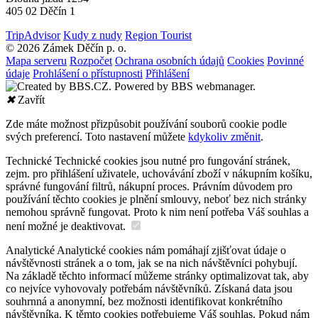
405 02 Děčín 1
TripAdvisor
Kudy z nudy
Region Tourist
© 2026 Zámek Děčín p. o.
Mapa serveru
Rozpočet
Ochrana osobních údajů
Cookies
Povinné
údaje
Prohlášení o přístupnosti
Přihlášení
✖
Zavřít
Zde máte možnost přizpůsobit používání souborů cookie podle
svých preferencí. Toto nastavení můžete
kdykoliv změnit
.
Technické
Technické cookies jsou nutné pro fungování stránek,
zejm. pro přihlášení uživatele, uchovávání zboží v nákupním košíku,
správné fungování filtrů, nákupní proces. Právním důvodem pro
používání těchto cookies je plnění smlouvy, neboť bez nich stránky
nemohou správně fungovat. Proto k nim není potřeba Váš souhlas a
není možné je deaktivovat.
Analytické
Analytické cookies nám pomáhají zjišťovat údaje o
návštěvnosti stránek a o tom, jak se na nich návštěvníci pohybují.
Na základě těchto informací můžeme stránky optimalizovat tak, aby
co nejvíce vyhovovaly potřebám návštěvníků. Získaná data jsou
souhrnná a anonymní, bez možnosti identifikovat konkrétního
návštěvníka. K těmto cookies potřebujeme Váš souhlas. Pokud nám