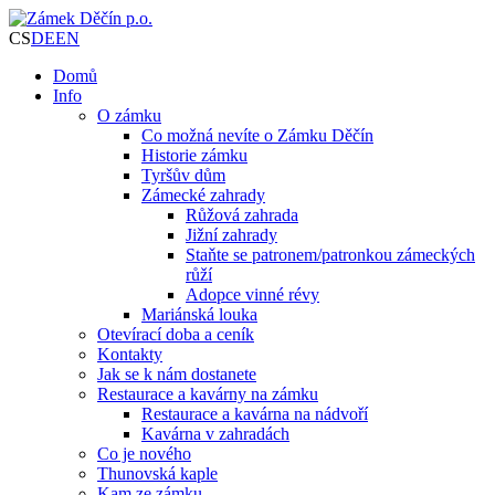
CS
DE
EN
Domů
Info
O zámku
Co možná nevíte o Zámku Děčín
Historie zámku
Tyršův dům
Zámecké zahrady
Růžová zahrada
Jižní zahrady
Staňte se patronem/patronkou zámeckých
růží
Adopce vinné révy
Mariánská louka
Otevírací doba a ceník
Kontakty
Jak se k nám dostanete
Restaurace a kavárny na zámku
Restaurace a kavárna na nádvoří
Kavárna v zahradách
Co je nového
Thunovská kaple
Kam ze zámku