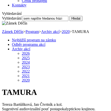
Ceník pronájmu
Kontakty
Vyhledavání
Vyhledavání
Hledat
Zámek Děčín
>
Program
>
Archiv akcí
>
2020
>
TAMURA
Nejbližší program na zámku
Odběr programu akcí
Archiv akcí
2026
2025
2024
2023
2022
2021
2020
TAMURA
Tereza Bartůňková, Jan Čtvrtník a kol.
Sugestivní audiovizuální pouť postapokalyptickou krajinou.