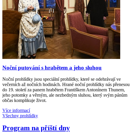
Noční putování s hrabětem a jeho sluhou
Noční prohlídky jsou speciální prohlídky, které se odehrávají ve
večerních až nočních hodinách. Hrané noční prohlídky nás přenesou
do 19. století za panem hrabětem Františkem Antonínem Thunem,
jeho potomky a věrným, ale nezbedným sluhou, který svým pánům
občas komplikuje život.
Více informací
Všechny prohlídky
Program na příští dny