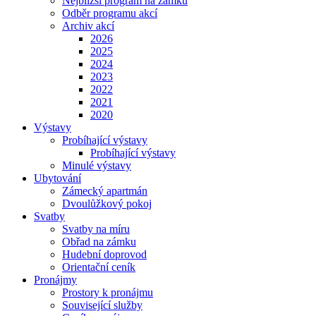
Nejbližší program na zámku
Odběr programu akcí
Archiv akcí
2026
2025
2024
2023
2022
2021
2020
Výstavy
Probíhající výstavy
Probíhající výstavy
Minulé výstavy
Ubytování
Zámecký apartmán
Dvoulůžkový pokoj
Svatby
Svatby na míru
Obřad na zámku
Hudební doprovod
Orientační ceník
Pronájmy
Prostory k pronájmu
Související služby