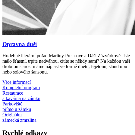
Opravna duší
Hudebně literární pořad Martiny Preissové a Dáši Zázvůrkové. Jste
málo šťastní, trpíte nadváhou, cítíte se někdy sami? Na každou vaši
drobnou starost máme náplast ve formě duetu, fejetonu, stand upu
nebo sólového šansonu.
Více informací
Kompletní program
Restaurace
a kavárna na zámku
Parkoviště
přímo u zámku
Originální
zámecká zmrzlina
Rychlé odkazy