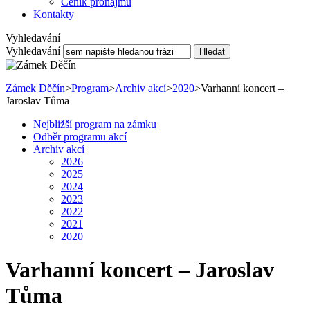
Ceník pronájmu
Kontakty
Vyhledavání
Vyhledavání
Hledat
Zámek Děčín
>
Program
>
Archiv akcí
>
2020
>
Varhanní koncert –
Jaroslav Tůma
Nejbližší program na zámku
Odběr programu akcí
Archiv akcí
2026
2025
2024
2023
2022
2021
2020
Varhanní koncert – Jaroslav
Tůma