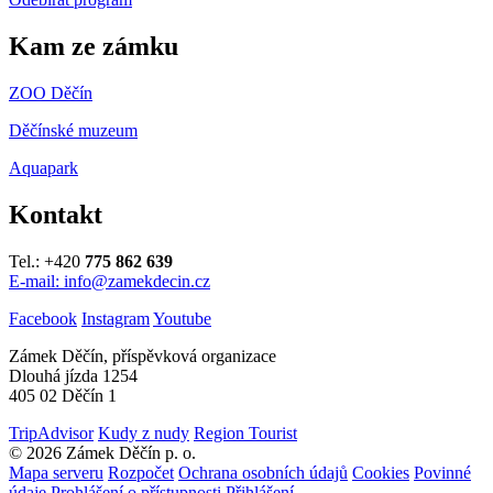
Kam ze zámku
ZOO Děčín
Děčínské muzeum
Aquapark
Kontakt
Tel.: +420
775 862 639
E-mail: info@zamekdecin.cz
Facebook
Instagram
Youtube
Zámek Děčín, příspěvková organizace
Dlouhá jízda 1254
405 02 Děčín 1
TripAdvisor
Kudy z nudy
Region Tourist
© 2026 Zámek Děčín p. o.
Mapa serveru
Rozpočet
Ochrana osobních údajů
Cookies
Povinné
údaje
Prohlášení o přístupnosti
Přihlášení