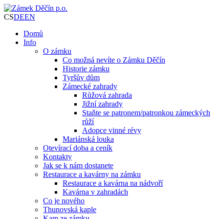
CS
DE
EN
Domů
Info
O zámku
Co možná nevíte o Zámku Děčín
Historie zámku
Tyršův dům
Zámecké zahrady
Růžová zahrada
Jižní zahrady
Staňte se patronem/patronkou zámeckých
růží
Adopce vinné révy
Mariánská louka
Otevírací doba a ceník
Kontakty
Jak se k nám dostanete
Restaurace a kavárny na zámku
Restaurace a kavárna na nádvoří
Kavárna v zahradách
Co je nového
Thunovská kaple
Kam ze zámku