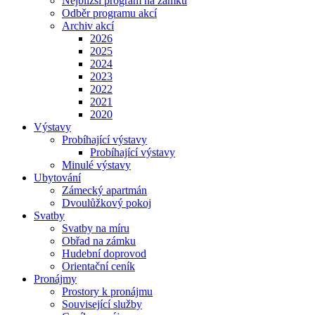
Nejbližší program na zámku
Odběr programu akcí
Archiv akcí
2026
2025
2024
2023
2022
2021
2020
Výstavy
Probíhající výstavy
Probíhající výstavy
Minulé výstavy
Ubytování
Zámecký apartmán
Dvoulůžkový pokoj
Svatby
Svatby na míru
Obřad na zámku
Hudební doprovod
Orientační ceník
Pronájmy
Prostory k pronájmu
Související služby