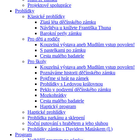
Projektové spolupráce
Prohlídky
Klasické prohlídky
Zlatá léta děčínského zámku
Návštěva u knížete Františka Thuna
Barokní perly zámku
Pro děti a rodiče
Kouzelná výstava aneb Mudlům vstup povolen!
S pastelkami po zámku
Cesta malého badatele
Pro školy
Kouzelná výstava aneb Mudlům vstup povolen!
Poznáváme historii děčínského zámku
Pojďme si hrát na zámek
Prohlídky s Ledovou královnou
Peklo v podzemí děčínského zámku
Mozkohrátky
Cesta malého badatele
Haptický program
Haptické prohlídky
Prohlídka parkánu a sklepení
Noční putování s hrabětem a jeho sluhou
Prohlídky zámku s Davidem Matáskem (I.)
Program