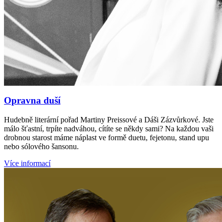
Opravna duší
Hudebně literární pořad Martiny Preissové a Dáši Zázvůrkové. Jste
málo šťastní, trpíte nadváhou, cítíte se někdy sami? Na každou vaši
drobnou starost máme náplast ve formě duetu, fejetonu, stand upu
nebo sólového šansonu.
Více informací