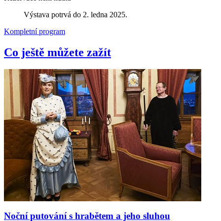
Výstava potrvá do 2. ledna 2025.
Kompletní program
Co ještě můžete zažít
Noční putování s hrabětem a jeho sluhou