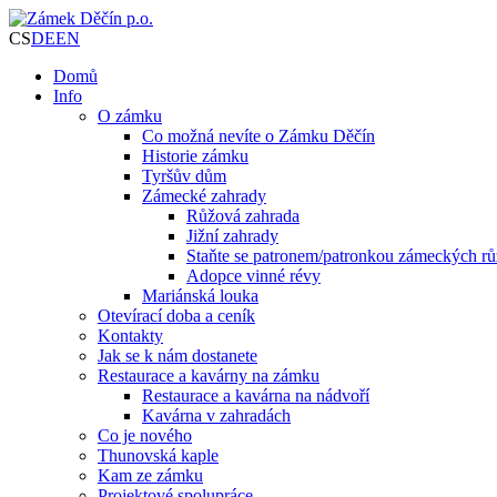
CS
DE
EN
Domů
Info
O zámku
Co možná nevíte o Zámku Děčín
Historie zámku
Tyršův dům
Zámecké zahrady
Růžová zahrada
Jižní zahrady
Staňte se patronem/patronkou zámeckých rů
Adopce vinné révy
Mariánská louka
Otevírací doba a ceník
Kontakty
Jak se k nám dostanete
Restaurace a kavárny na zámku
Restaurace a kavárna na nádvoří
Kavárna v zahradách
Co je nového
Thunovská kaple
Kam ze zámku
Projektové spolupráce