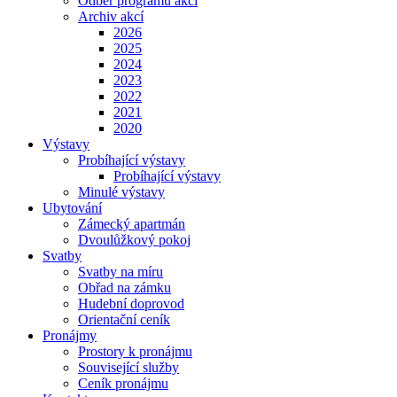
Odběr programu akcí
Archiv akcí
2026
2025
2024
2023
2022
2021
2020
Výstavy
Probíhající výstavy
Probíhající výstavy
Minulé výstavy
Ubytování
Zámecký apartmán
Dvoulůžkový pokoj
Svatby
Svatby na míru
Obřad na zámku
Hudební doprovod
Orientační ceník
Pronájmy
Prostory k pronájmu
Související služby
Ceník pronájmu