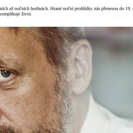
černích až nočních hodinách. Hrané noční prohlídky nás přenesou do 1
omplikuje život.