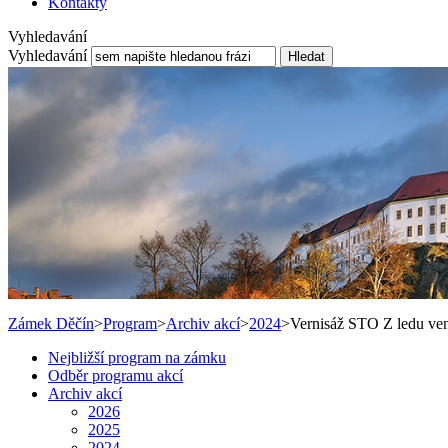
Kontakty
Vyhledavání
Vyhledavání
Hledat
Zámek Děčín
>
Program
>
Archiv akcí
>
2024
>
Vernisáž STO Z ledu ve
Nejbližší program na zámku
Odběr programu akcí
Archiv akcí
2026
2025
2024