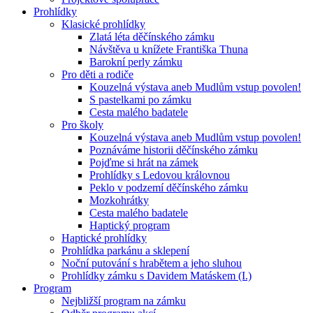
Prohlídky
Klasické prohlídky
Zlatá léta děčínského zámku
Návštěva u knížete Františka Thuna
Barokní perly zámku
Pro děti a rodiče
Kouzelná výstava aneb Mudlům vstup povolen!
S pastelkami po zámku
Cesta malého badatele
Pro školy
Kouzelná výstava aneb Mudlům vstup povolen!
Poznáváme historii děčínského zámku
Pojďme si hrát na zámek
Prohlídky s Ledovou královnou
Peklo v podzemí děčínského zámku
Mozkohrátky
Cesta malého badatele
Haptický program
Haptické prohlídky
Prohlídka parkánu a sklepení
Noční putování s hrabětem a jeho sluhou
Prohlídky zámku s Davidem Matáskem (I.)
Program
Nejbližší program na zámku