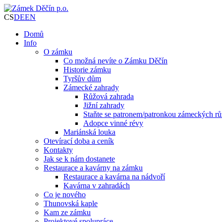
CS
DE
EN
Domů
Info
O zámku
Co možná nevíte o Zámku Děčín
Historie zámku
Tyršův dům
Zámecké zahrady
Růžová zahrada
Jižní zahrady
Staňte se patronem/patronkou zámeckých rů
Adopce vinné révy
Mariánská louka
Otevírací doba a ceník
Kontakty
Jak se k nám dostanete
Restaurace a kavárny na zámku
Restaurace a kavárna na nádvoří
Kavárna v zahradách
Co je nového
Thunovská kaple
Kam ze zámku
Projektové spolupráce