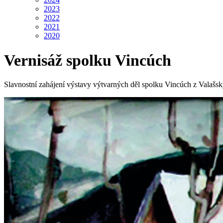
2023
2022
2021
2020
Vernisáž spolku Vincúch
Slavnostní zahájení výstavy výtvarných děl spolku Vincúch z Valašs