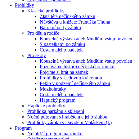
Prohlídky
Klasické prohlídky
Zlatá léta děčínského zámku
Návštěva u knížete Františka Thuna
Barokní perly zámku
Pro děti a rodiče
Kouzelná výstava aneb Mudlům vstup povolen!
S pastelkami po zámku
Cesta malého badatele
Pro školy
Kouzelná výstava aneb Mudlům vstup povolen!
Poznáváme historii děčínského zámku
Pojďme si hrát na zámek
Prohlídky s Ledovou královnou
Peklo v podzemí děčínského zámku
Mozkohrátky
Cesta malého badatele
Haptický program
Haptické prohlídky
Prohlídka parkánu a sklepení
Noční putování s hrabětem a jeho sluhou
Prohlídky zámku s Davidem Matáskem (I.)
Program
Nejbližší program na zámku