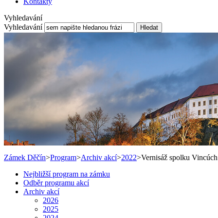
Kontakty
Vyhledavání
Vyhledavání
Hledat
Zámek Děčín
>
Program
>
Archiv akcí
>
2022
>
Vernisáž spolku Vincúch
Nejbližší program na zámku
Odběr programu akcí
Archiv akcí
2026
2025
2024