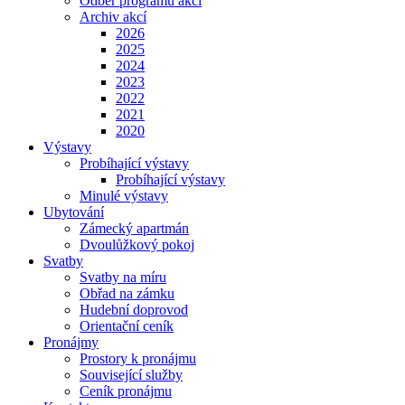
Odběr programu akcí
Archiv akcí
2026
2025
2024
2023
2022
2021
2020
Výstavy
Probíhající výstavy
Probíhající výstavy
Minulé výstavy
Ubytování
Zámecký apartmán
Dvoulůžkový pokoj
Svatby
Svatby na míru
Obřad na zámku
Hudební doprovod
Orientační ceník
Pronájmy
Prostory k pronájmu
Související služby
Ceník pronájmu