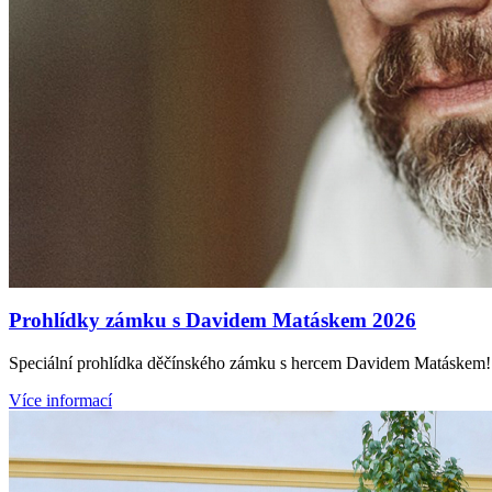
Prohlídky zámku s Davidem Matáskem 2026
Speciální prohlídka děčínského zámku s hercem Davidem Matáskem! Ne
Více informací