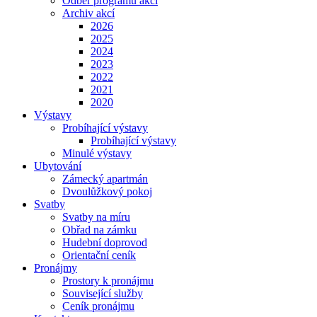
Odběr programu akcí
Archiv akcí
2026
2025
2024
2023
2022
2021
2020
Výstavy
Probíhající výstavy
Probíhající výstavy
Minulé výstavy
Ubytování
Zámecký apartmán
Dvoulůžkový pokoj
Svatby
Svatby na míru
Obřad na zámku
Hudební doprovod
Orientační ceník
Pronájmy
Prostory k pronájmu
Související služby
Ceník pronájmu