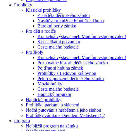
Prohlídky
Klasické prohlídky
Zlatá léta děčínského zámku
Návštěva u knížete Františka Thuna
Barokní perly zámku
Pro děti a rodiče
Kouzelná výstava aneb Mudlům vstup povolen!
S pastelkami po zámku
Cesta malého badatele
Pro školy
Kouzelná výstava aneb Mudlům vstup povolen!
Poznáváme historii děčínského zámku
Pojďme si hrát na zámek
Prohlídky s Ledovou královnou
Peklo v podzemí děčínského zámku
Mozkohrátky
Cesta malého badatele
Haptický program
Haptické prohlídky
Prohlídka parkánu a sklepení
Noční putování s hrabětem a jeho sluhou
Prohlídky zámku s Davidem Matáskem (I.)
Program
Nejbližší program na zámku