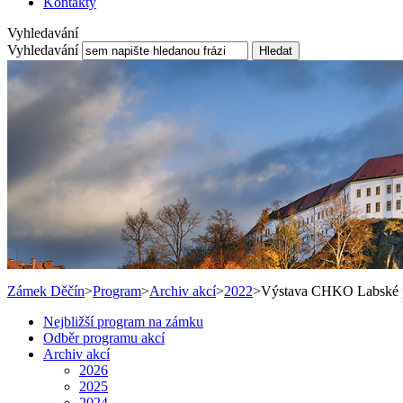
Kontakty
Vyhledavání
Vyhledavání
Hledat
Zámek Děčín
>
Program
>
Archiv akcí
>
2022
>
Výstava CHKO Labské 
Nejbližší program na zámku
Odběr programu akcí
Archiv akcí
2026
2025
2024