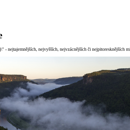
e
" - nejtajemnějších, nejvyšších, nejvzácnějších či nejpitoresknějších mís