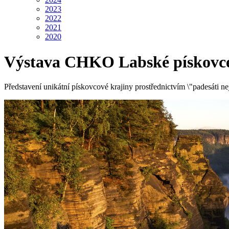
2023
2022
2021
2020
Výstava CHKO Labské pískovc
Představení unikátní pískovcové krajiny prostřednictvím \"padesáti nej\