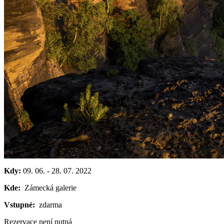
Kdy:
09. 06.
-
28. 07. 2022
Kde:
Zámecká galerie
Vstupné:
zdarma
Rezervace není nutná