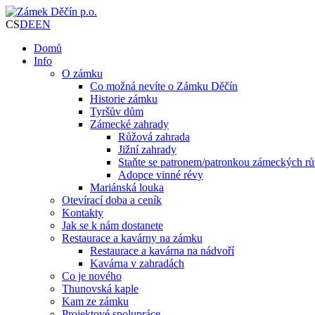
CS
DE
EN
Domů
Info
O zámku
Co možná nevíte o Zámku Děčín
Historie zámku
Tyršův dům
Zámecké zahrady
Růžová zahrada
Jižní zahrady
Staňte se patronem/patronkou zámeckých rů
Adopce vinné révy
Mariánská louka
Otevírací doba a ceník
Kontakty
Jak se k nám dostanete
Restaurace a kavárny na zámku
Restaurace a kavárna na nádvoří
Kavárna v zahradách
Co je nového
Thunovská kaple
Kam ze zámku
Projektové spolupráce