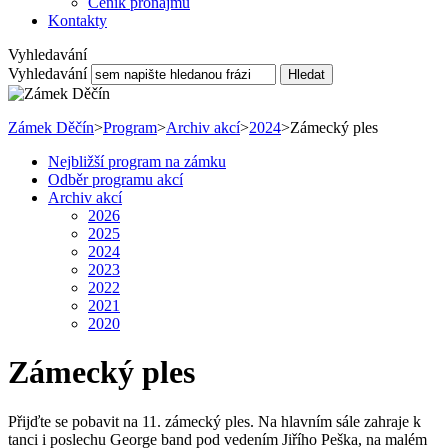
Ceník pronájmu
Kontakty
Vyhledavání
Vyhledavání
Hledat
Zámek Děčín
>
Program
>
Archiv akcí
>
2024
>
Zámecký ples
Nejbližší program na zámku
Odběr programu akcí
Archiv akcí
2026
2025
2024
2023
2022
2021
2020
Zámecký ples
Přijďte se pobavit na 11. zámecký ples. Na hlavním sále zahraje k
tanci i poslechu George band pod vedením Jiřího Peška, na malém