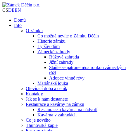
CS
DE
EN
Domů
Info
O zámku
Co možná nevíte o Zámku Děčín
Historie zámku
Tyršův dům
Zámecké zahrady
Růžová zahrada
Jižní zahrady
Staňte se patronem/patronkou zámeckých
růží
Adopce vinné révy
Mariánská louka
Otevírací doba a ceník
Kontakty
Jak se k nám dostanete
Restaurace a kavárny na zámku
Restaurace a kavárna na nádvoří
Kavárna v zahradách
Co je nového
Thunovská kaple
Kam ze zámku