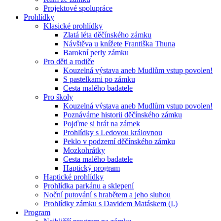
Projektové spolupráce
Prohlídky
Klasické prohlídky
Zlatá léta děčínského zámku
Návštěva u knížete Františka Thuna
Barokní perly zámku
Pro děti a rodiče
Kouzelná výstava aneb Mudlům vstup povolen!
S pastelkami po zámku
Cesta malého badatele
Pro školy
Kouzelná výstava aneb Mudlům vstup povolen!
Poznáváme historii děčínského zámku
Pojďme si hrát na zámek
Prohlídky s Ledovou královnou
Peklo v podzemí děčínského zámku
Mozkohrátky
Cesta malého badatele
Haptický program
Haptické prohlídky
Prohlídka parkánu a sklepení
Noční putování s hrabětem a jeho sluhou
Prohlídky zámku s Davidem Matáskem (I.)
Program