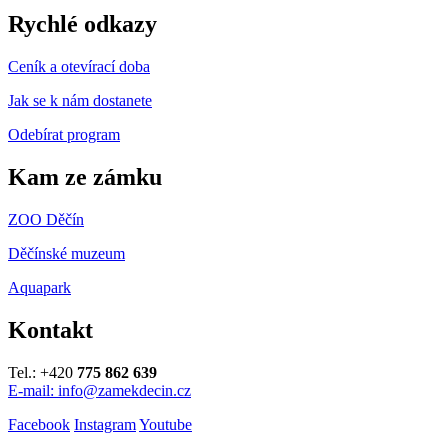
Rychlé odkazy
Ceník a otevírací doba
Jak se k nám dostanete
Odebírat program
Kam ze zámku
ZOO Děčín
Děčínské muzeum
Aquapark
Kontakt
Tel.: +420
775 862 639
E-mail: info@zamekdecin.cz
Facebook
Instagram
Youtube