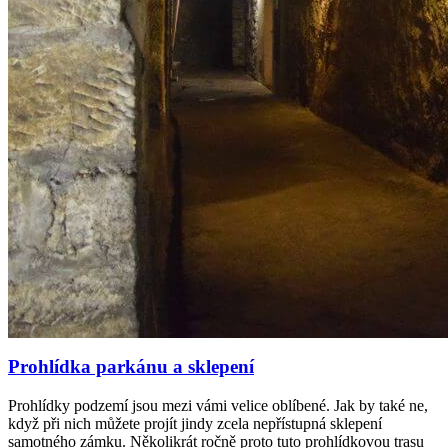
Prohlídka parkánu a sklepení
Prohlídky podzemí jsou mezi vámi velice oblíbené. Jak by také ne,
když při nich můžete projít jindy zcela nepřístupná sklepení
samotného zámku. Několikrát ročně proto tuto prohlídkovou trasu