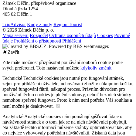
Zámek Děčín, příspěvková organizace
Dlouhá jízda 1254
405 02 Děčín 1
TripAdvisor
Kudy z nudy
Region Tourist
© 2026 Zámek Děčín p. o.
Mapa serveru
Rozpočet
Ochrana osobních údajů
Cookies
Povinné
údaje
Prohlášení o přístupnosti
Přihlášení
✖
Zavřít
Zde máte možnost přizpůsobit používání souborů cookie podle
svých preferencí. Toto nastavení můžete
kdykoliv změnit
.
Technické
Technické cookies jsou nutné pro fungování stránek,
zejm. pro přihlášení uživatele, uchovávání zboží v nákupním košíku,
správné fungování filtrů, nákupní proces. Právním důvodem pro
používání těchto cookies je plnění smlouvy, neboť bez nich stránky
nemohou správně fungovat. Proto k nim není potřeba Váš souhlas a
není možné je deaktivovat.
Analytické
Analytické cookies nám pomáhají zjišťovat údaje o
návštěvnosti stránek a o tom, jak se na nich návštěvníci pohybují.
Na základě těchto informací můžeme stránky optimalizovat tak, aby
co nejvíce vyhovovaly potřebám návštěvníků. Získaná data jsou