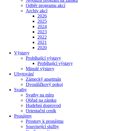
Nejbližší program na zámku
Odběr programu akcí
Archiv akcí
2026
2025
2024
2023
2022
2021
2020
Výstavy
Probíhající výstavy
Probíhající výstavy
Minulé výstavy
Ubytování
Zámecký apartmán
Dvoulůžkový pokoj
Svatby
Svatby na míru
Obřad na zámku
Hudební doprovod
Orientační ceník
Pronájmy
Prostory k pronájmu
Související služby