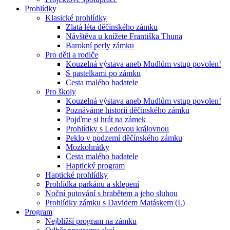
Prohlídky
Klasické prohlídky
Zlatá léta děčínského zámku
Návštěva u knížete Františka Thuna
Barokní perly zámku
Pro děti a rodiče
Kouzelná výstava aneb Mudlům vstup povolen!
S pastelkami po zámku
Cesta malého badatele
Pro školy
Kouzelná výstava aneb Mudlům vstup povolen!
Poznáváme historii děčínského zámku
Pojďme si hrát na zámek
Prohlídky s Ledovou královnou
Peklo v podzemí děčínského zámku
Mozkohrátky
Cesta malého badatele
Haptický program
Haptické prohlídky
Prohlídka parkánu a sklepení
Noční putování s hrabětem a jeho sluhou
Prohlídky zámku s Davidem Matáskem (I.)
Program
Nejbližší program na zámku