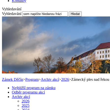
Kontakty
Vyhledavání
Vyhledavání
Hledat
Zámek Děčín
>
Program
>
Archiv akcí
>
2026
>
Zámecký ples nad řekou
Nejbližší program na zámku
Odběr programu akcí
Archiv akcí
2026
2025
2024