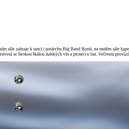
m sále zahraje k tanci i poslechu Big Band Bonit, na malém sále kapela
stvení se širokou škálou italských vín a prosecco bar. Večerem provází