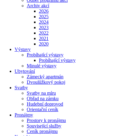
Odběr programu akcí
Archiv akcí
2026
2025
2024
2023
2022
2021
2020
Výstavy
Probíhající výstavy
Probíhající výstavy
Minulé výstavy
Ubytování
Zámecký apartmán
Dvoulůžkový pokoj
Svatby
Svatby na míru
Obřad na zámku
Hudební doprovod
Orientační ceník
Pronájmy
Prostory k pronájmu
Související služby
Ceník pronájmu