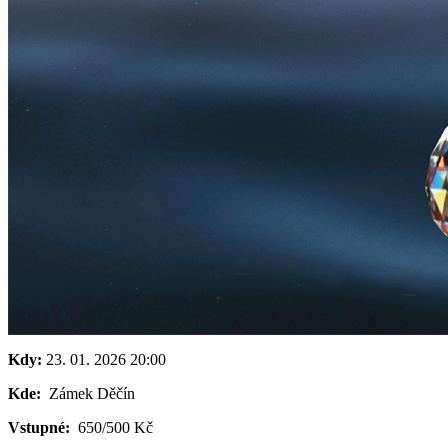
Kdy:
23. 01. 2026
20:00
Kde:
Zámek Děčín
Vstupné:
650/500 Kč