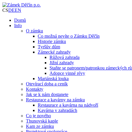
CS
DE
EN
Domů
Info
O zámku
Co možná nevíte o Zámku Děčín
Historie zámku
Tyršův dům
Zámecké zahrady
Růžová zahrada
Jižní zahrady
Staňte se patronem/patronkou zámeckých rů
Adopce vinné révy
Mariánská louka
Otevírací doba a ceník
Kontakty
Jak se k nám dostanete
Restaurace a kavárny na zámku
Restaurace a kavárna na nádvoří
Kavárna v zahradách
Co je nového
Thunovská kaple
Kam ze zámku
Projektové spolupráce